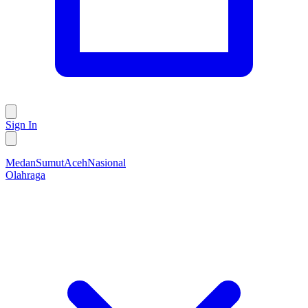
Sign In
Medan
Sumut
Aceh
Nasional
Olahraga