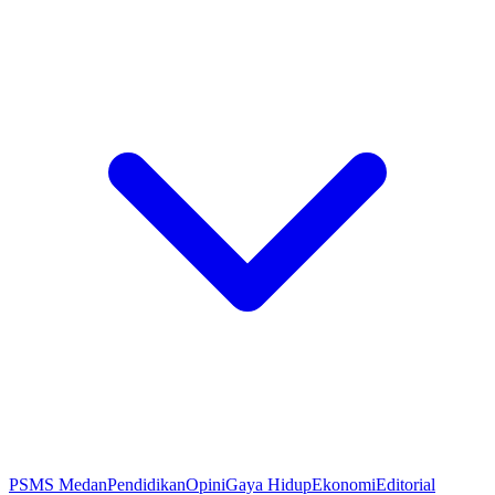
PSMS Medan
Pendidikan
Opini
Gaya Hidup
Ekonomi
Editorial