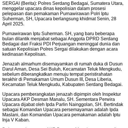
SERGAI (Berita): Polres Serdang Bedagai, Sumatera Utara,
menggelar upacara dinas kepolisian dalam prosesi
pelepasan dan pemakaman Purnawirawan Polri Iptu
Suherman, SH, Upacara berlangsung khidmat Senin, 28
April 2025.
Purnawirawan Iptu Suherman. SH, yang baru beberapa
bulan dilantik menjabat sebagai Anggota DPRD Serdang
Bedagai dari Fraksi PDI Perjuangan meninggal dunia dan
satuan Kepolisian Polres Sergai dilakukan dengan acara
kedinasan Kepolisan.
Jenazah almarhum disemayamkan di rumah duka di Dusun
Darul Aman, Desa Sei Buluh, Kecamatan Teluk Mengkudu,
sebelum diberangkatkan menuju tempat peristirahatan
terakhir di Pemakaman Umum Dusun III, Desa Liberia,
Kecamatan Teluk Mengkudu, Kabupaten Serdang Bedagai.
Upacara pemberangkatan jenazah dipimpin oleh Inspektur
Upacara AKP Desman Manalu, SH. Sementara Perwira
Upacara dijabat oleh Ipda Parlin Nainggolan, SH. Bertindak
sebagai Komandan Upacara persemayaman adalah Ipda
Maslani, dan Komandan Upacara pemakaman adalah Iptu
Inja V Kaban.