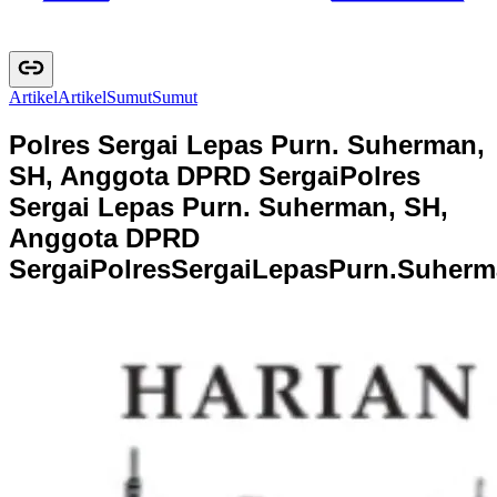
Artikel
A
r
t
i
k
e
l
Sumut
S
u
m
u
t
Polres Sergai Lepas Purn. Suherman,
SH, Anggota DPRD Sergai
Polres
Sergai Lepas Purn. Suherman, SH,
Anggota DPRD
Sergai
P
o
l
r
e
s
S
e
r
g
a
i
L
e
p
a
s
P
u
r
n
.
S
u
h
e
r
m