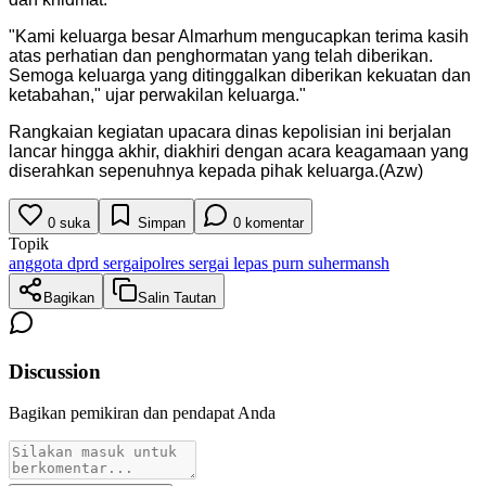
"
Kami keluarga besar Almarhum mengucapkan terima kasih
atas perhatian dan penghormatan yang telah diberikan.
Semoga keluarga yang ditinggalkan diberikan kekuatan dan
ketabahan," ujar perwakilan keluarga.
"
Rangkaian kegiatan upacara dinas kepolisian ini berjalan
lancar hingga akhir, diakhiri dengan acara keagamaan yang
diserahkan sepenuhnya kepada pihak keluarga.(Azw)
0
suka
Simpan
0
komentar
Topik
anggota dprd sergai
polres sergai lepas purn suherman
sh
Bagikan
Salin Tautan
Discussion
Bagikan pemikiran dan pendapat Anda