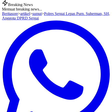
Breaking News
Memuat breaking news...
Beritasore
>
artikel
>
sumut
>
Polres Sergai Lepas Purn. Suherman, SH,
Anggota DPRD Sergai