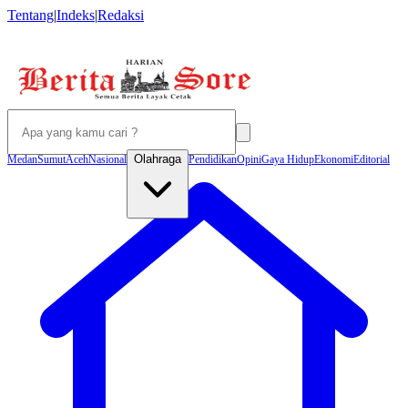
Tentang
|
Indeks
|
Redaksi
Olahraga
Medan
Sumut
Aceh
Nasional
Pendidikan
Opini
Gaya Hidup
Ekonomi
Editorial