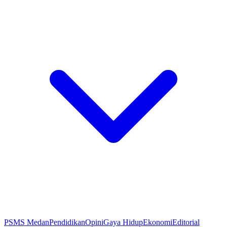
PSMS Medan
Pendidikan
Opini
Gaya Hidup
Ekonomi
Editorial