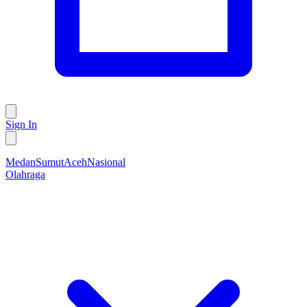
Sign In
Medan
Sumut
Aceh
Nasional
Olahraga