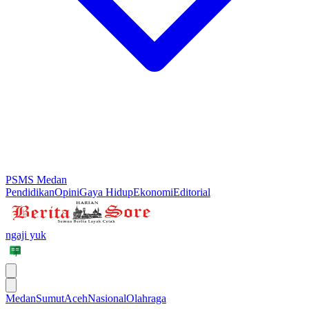
PSMS Medan
Pendidikan
Opini
Gaya Hidup
Ekonomi
Editorial
ngaji yuk
Medan
Sumut
Aceh
Nasional
Olahraga