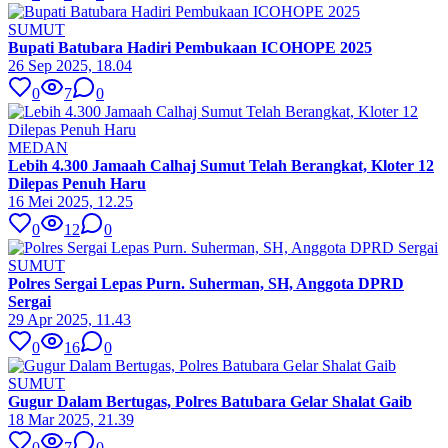
SUMUT
Bupati Batubara Hadiri Pembukaan ICOHOPE 2025
26 Sep 2025, 18.04
0
7
0
MEDAN
Lebih 4.300 Jamaah Calhaj Sumut Telah Berangkat, Kloter 12
Dilepas Penuh Haru
16 Mei 2025, 12.25
0
12
0
SUMUT
Polres Sergai Lepas Purn. Suherman, SH, Anggota DPRD
Sergai
29 Apr 2025, 11.43
0
16
0
SUMUT
Gugur Dalam Bertugas, Polres Batubara Gelar Shalat Gaib
18 Mar 2025, 21.39
0
7
0