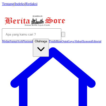
Tentang
|
Indeks
|
Redaksi
Olahraga
Medan
Sumut
Aceh
Nasional
Pendidikan
Opini
Gaya Hidup
Ekonomi
Editorial