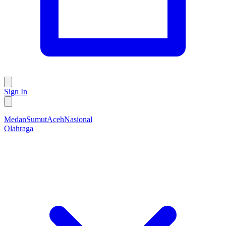
Sign In
Medan
Sumut
Aceh
Nasional
Olahraga