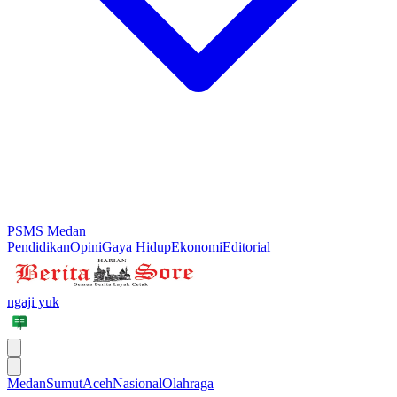
PSMS Medan
Pendidikan
Opini
Gaya Hidup
Ekonomi
Editorial
ngaji yuk
Medan
Sumut
Aceh
Nasional
Olahraga