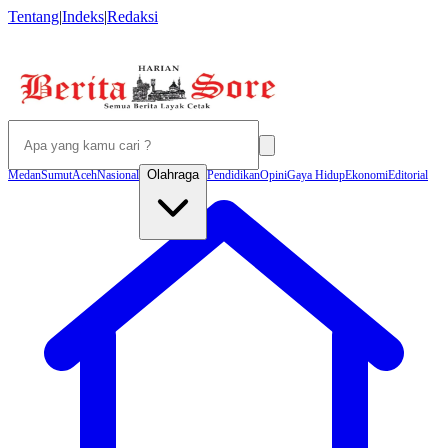
Tentang
|
Indeks
|
Redaksi
Olahraga
Medan
Sumut
Aceh
Nasional
Pendidikan
Opini
Gaya Hidup
Ekonomi
Editorial