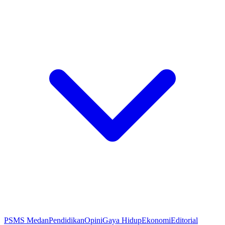
PSMS Medan
Pendidikan
Opini
Gaya Hidup
Ekonomi
Editorial