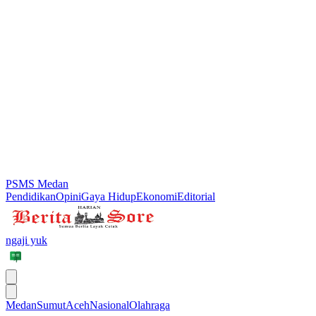
PSMS Medan
Pendidikan
Opini
Gaya Hidup
Ekonomi
Editorial
ngaji yuk
Medan
Sumut
Aceh
Nasional
Olahraga