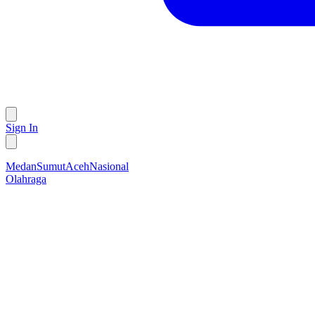
Sign In
Medan
Sumut
Aceh
Nasional
Olahraga