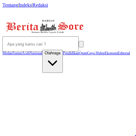
Tentang
|
Indeks
|
Redaksi
Olahraga
Medan
Sumut
Aceh
Nasional
Pendidikan
Opini
Gaya Hidup
Ekonomi
Editorial