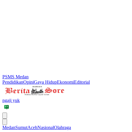
PSMS Medan
Pendidikan
Opini
Gaya Hidup
Ekonomi
Editorial
ngaji yuk
Medan
Sumut
Aceh
Nasional
Olahraga