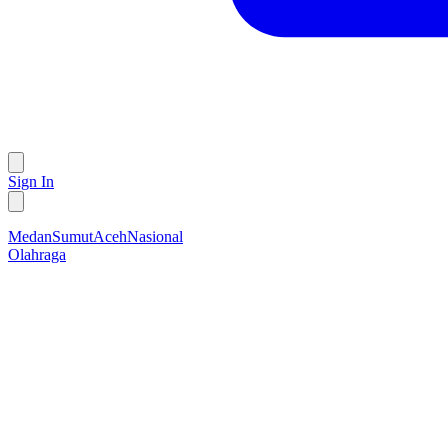
Sign In
Medan
Sumut
Aceh
Nasional
Olahraga