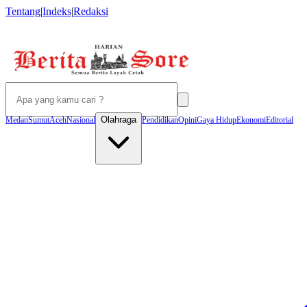
Tentang
|
Indeks
|
Redaksi
Olahraga
Medan
Sumut
Aceh
Nasional
Pendidikan
Opini
Gaya Hidup
Ekonomi
Editorial