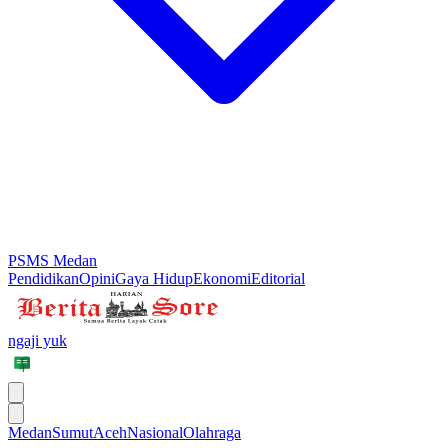
PSMS Medan
Pendidikan
Opini
Gaya Hidup
Ekonomi
Editorial
ngaji yuk
Medan
Sumut
Aceh
Nasional
Olahraga