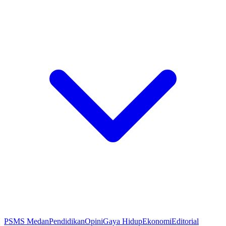
PSMS Medan
Pendidikan
Opini
Gaya Hidup
Ekonomi
Editorial