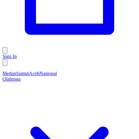
Sign In
Medan
Sumut
Aceh
Nasional
Olahraga