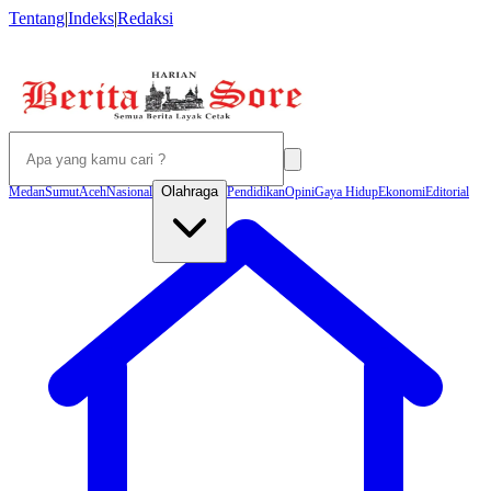
Tentang
|
Indeks
|
Redaksi
Olahraga
Medan
Sumut
Aceh
Nasional
Pendidikan
Opini
Gaya Hidup
Ekonomi
Editorial