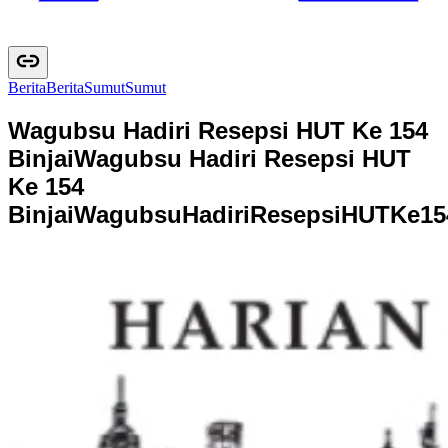
Berita
B
e
r
i
t
a
Sumut
S
u
m
u
t
Wagubsu Hadiri Resepsi HUT Ke 154
Binjai
Wagubsu Hadiri Resepsi HUT
Ke 154
Binjai
W
a
g
u
b
s
u
H
a
d
i
r
i
R
e
s
e
p
s
i
H
U
T
K
e
1
5