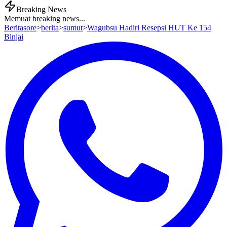
Breaking News
Memuat breaking news...
Beritasore
>
berita
>
sumut
>
Wagubsu Hadiri Resepsi HUT Ke 154
Binjai