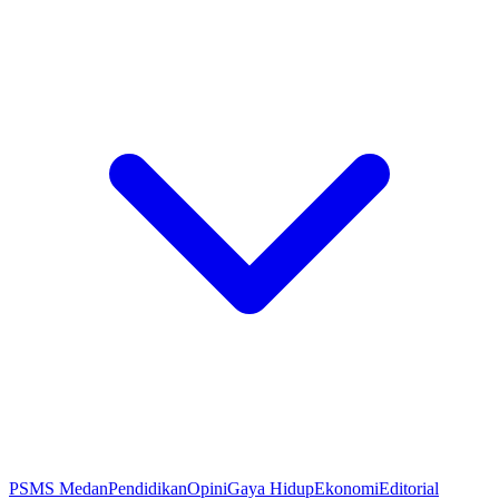
PSMS Medan
Pendidikan
Opini
Gaya Hidup
Ekonomi
Editorial