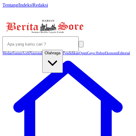
Tentang
|
Indeks
|
Redaksi
Olahraga
Medan
Sumut
Aceh
Nasional
Pendidikan
Opini
Gaya Hidup
Ekonomi
Editorial