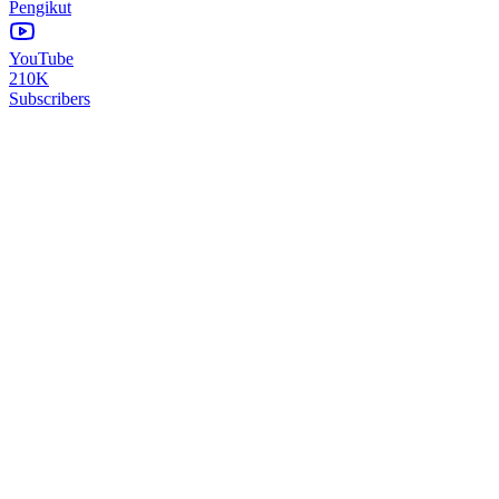
Pengikut
YouTube
210K
Subscribers