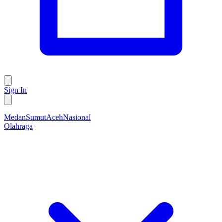
Sign In
Medan
Sumut
Aceh
Nasional
Olahraga