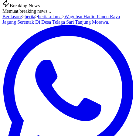
Breaking News
Memuat breaking news...
Beritasore
>
berita
>
berita-utama
>
Wagubsu Hadiri Panen Raya
Jagung Serentak Di Desa Telaga Sari Tanjung Morawa.