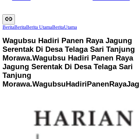
Berita
B
e
r
i
t
a
Berita Utama
B
e
r
i
t
a
U
t
a
m
a
Wagubsu Hadiri Panen Raya Jagung
Serentak Di Desa Telaga Sari Tanjung
Morawa.
Wagubsu Hadiri Panen Raya
Jagung Serentak Di Desa Telaga Sari
Tanjung
Morawa.
W
a
g
u
b
s
u
H
a
d
i
r
i
P
a
n
e
n
R
a
y
a
J
a