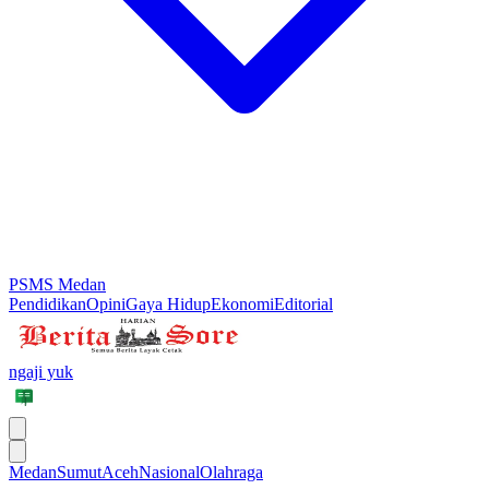
PSMS Medan
Pendidikan
Opini
Gaya Hidup
Ekonomi
Editorial
ngaji yuk
Medan
Sumut
Aceh
Nasional
Olahraga