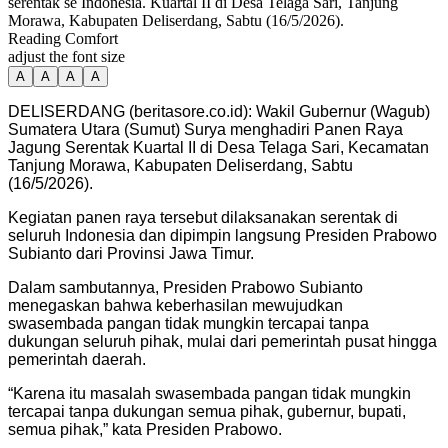
serentak se Indonesia. Kuartal II di Desa Telaga Sari, Tanjung
Morawa, Kabupaten Deliserdang, Sabtu (16/5/2026).
Reading Comfort
adjust the font size
A
A
A
A
DELISERDANG (beritasore.co.id): Wakil Gubernur (Wagub)
Sumatera Utara (Sumut) Surya menghadiri Panen Raya
Jagung Serentak Kuartal II di Desa Telaga Sari, Kecamatan
Tanjung Morawa, Kabupaten Deliserdang, Sabtu
(16/5/2026).
Kegiatan panen raya tersebut dilaksanakan serentak di
seluruh Indonesia dan dipimpin langsung Presiden Prabowo
Subianto dari Provinsi Jawa Timur.
Dalam sambutannya, Presiden Prabowo Subianto
menegaskan bahwa keberhasilan mewujudkan
swasembada pangan tidak mungkin tercapai tanpa
dukungan seluruh pihak, mulai dari pemerintah pusat hingga
pemerintah daerah.
“Karena itu masalah swasembada pangan tidak mungkin
tercapai tanpa dukungan semua pihak, gubernur, bupati,
semua pihak,” kata Presiden Prabowo.