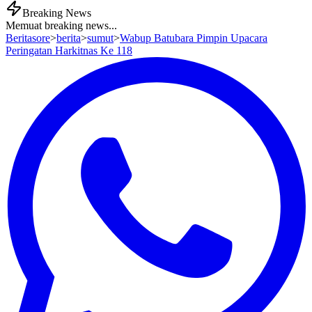
Breaking News
Memuat breaking news...
Beritasore
>
berita
>
sumut
>
Wabup Batubara Pimpin Upacara
Peringatan Harkitnas Ke 118