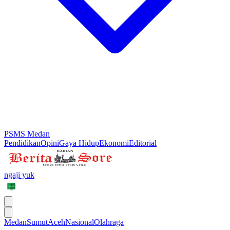
PSMS Medan
Pendidikan
Opini
Gaya Hidup
Ekonomi
Editorial
ngaji yuk
Medan
Sumut
Aceh
Nasional
Olahraga