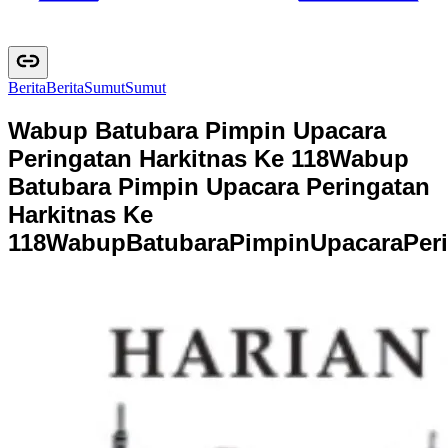
Berita
B
e
r
i
t
a
Sumut
S
u
m
u
t
Wabup Batubara Pimpin Upacara
Peringatan Harkitnas Ke 118
Wabup
Batubara Pimpin Upacara Peringatan
Harkitnas Ke
118
W
a
b
u
p
B
a
t
u
b
a
r
a
P
i
m
p
i
n
U
p
a
c
a
r
a
P
e
r
i