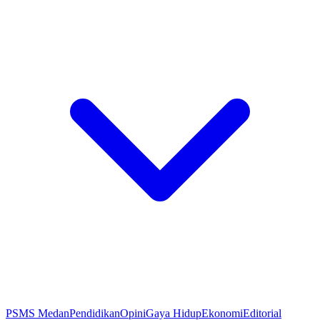
PSMS Medan
Pendidikan
Opini
Gaya Hidup
Ekonomi
Editorial