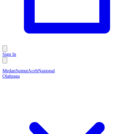
Sign In
Medan
Sumut
Aceh
Nasional
Olahraga