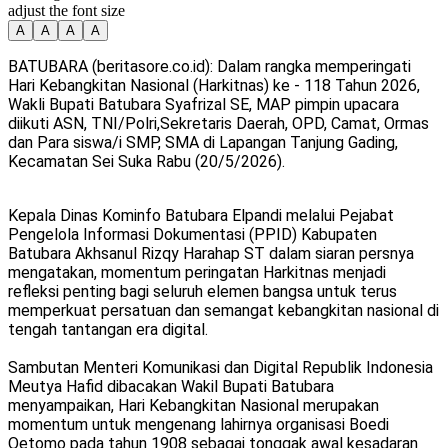
adjust the font size
A
A
A
A
BATUBARA (beritasore.co.id): Dalam rangka memperingati
Hari Kebangkitan Nasional (Harkitnas) ke - 118 Tahun 2026,
Wakli Bupati Batubara Syafrizal SE, MAP pimpin upacara
diikuti ASN, TNI/Polri,Sekretaris Daerah, OPD, Camat, Ormas
dan Para siswa/i SMP, SMA di Lapangan Tanjung Gading,
Kecamatan Sei Suka Rabu (20/5/2026).
Kepala Dinas Kominfo Batubara Elpandi melalui Pejabat
Pengelola Informasi Dokumentasi (PPID) Kabupaten
Batubara Akhsanul Rizqy Harahap ST dalam siaran persnya
mengatakan, momentum peringatan Harkitnas menjadi
refleksi penting bagi seluruh elemen bangsa untuk terus
memperkuat persatuan dan semangat kebangkitan nasional di
tengah tantangan era digital.
Sambutan Menteri Komunikasi dan Digital Republik Indonesia
Meutya Hafid dibacakan Wakil Bupati Batubara
menyampaikan, Hari Kebangkitan Nasional merupakan
momentum untuk mengenang lahirnya organisasi Boedi
Oetomo pada tahun 1908 sebagai tonggak awal kesadaran