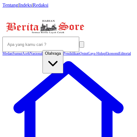
Tentang
|
Indeks
|
Redaksi
Olahraga
Medan
Sumut
Aceh
Nasional
Pendidikan
Opini
Gaya Hidup
Ekonomi
Editorial