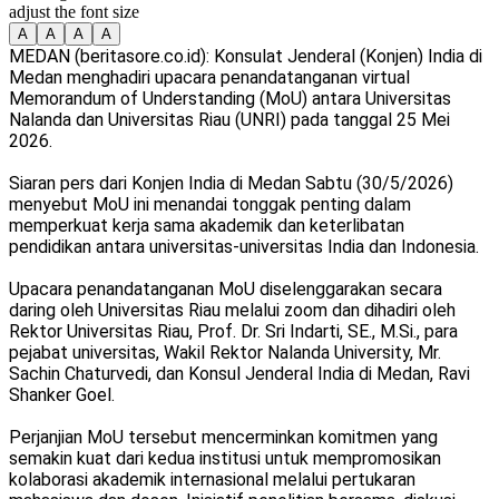
adjust the font size
A
A
A
A
MEDAN (beritasore.co.id): Konsulat Jenderal (Konjen) India di
Medan menghadiri upacara penandatanganan virtual
Memorandum of Understanding (MoU) antara Universitas
Nalanda dan Universitas Riau (UNRI) pada tanggal 25 Mei
2026.
Siaran pers dari Konjen India di Medan Sabtu (30/5/2026)
menyebut MoU ini menandai tonggak penting dalam
memperkuat kerja sama akademik dan keterlibatan
pendidikan antara universitas-universitas India dan Indonesia.
Upacara penandatanganan MoU diselenggarakan secara
daring oleh Universitas Riau melalui zoom dan dihadiri oleh
Rektor Universitas Riau, Prof. Dr. Sri Indarti, SE., M.Si., para
pejabat universitas, Wakil Rektor Nalanda University, Mr.
Sachin Chaturvedi, dan Konsul Jenderal India di Medan, Ravi
Shanker Goel.
Perjanjian MoU tersebut mencerminkan komitmen yang
semakin kuat dari kedua institusi untuk mempromosikan
kolaborasi akademik internasional melalui pertukaran