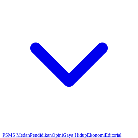
PSMS Medan
Pendidikan
Opini
Gaya Hidup
Ekonomi
Editorial