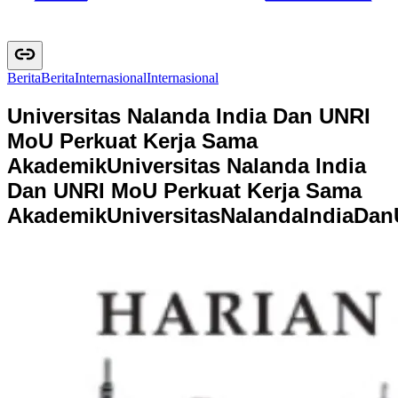
Berita
B
e
r
i
t
a
Internasional
I
n
t
e
r
n
a
s
i
o
n
a
l
Universitas Nalanda India Dan UNRI
MoU Perkuat Kerja Sama
Akademik
Universitas Nalanda India
Dan UNRI MoU Perkuat Kerja Sama
Akademik
U
n
i
v
e
r
s
i
t
a
s
N
a
l
a
n
d
a
I
n
d
i
a
D
a
n