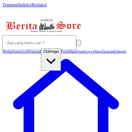
Tentang
|
Indeks
|
Redaksi
Olahraga
Medan
Sumut
Aceh
Nasional
Pendidikan
Opini
Gaya Hidup
Ekonomi
Editorial