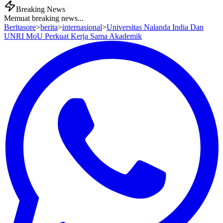
Breaking News
Memuat breaking news...
Beritasore
>
berita
>
internasional
>
Universitas Nalanda India Dan
UNRI MoU Perkuat Kerja Sama Akademik