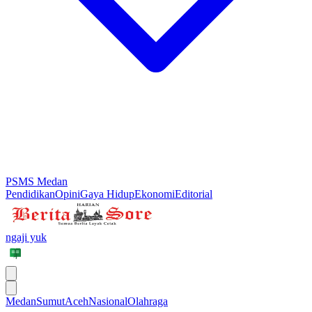
PSMS Medan
Pendidikan
Opini
Gaya Hidup
Ekonomi
Editorial
ngaji yuk
Medan
Sumut
Aceh
Nasional
Olahraga