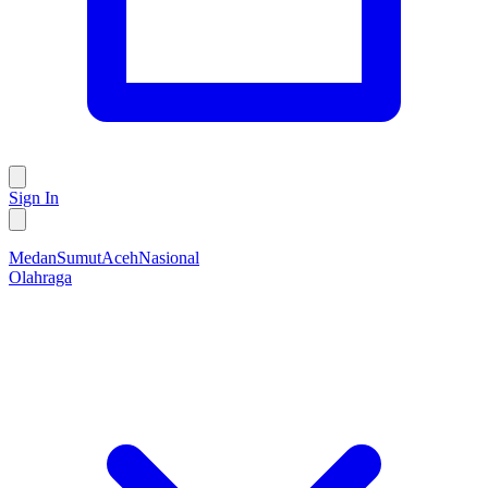
Sign In
Medan
Sumut
Aceh
Nasional
Olahraga