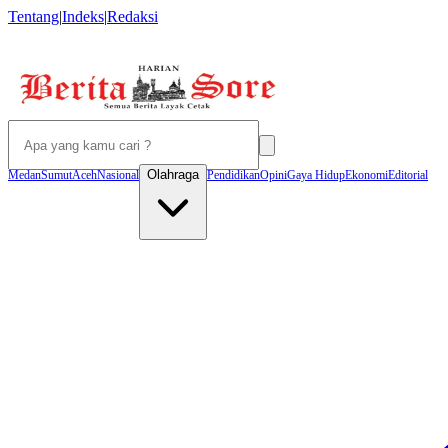
Tentang
|
Indeks
|
Redaksi
Olahraga
Medan
Sumut
Aceh
Nasional
Pendidikan
Opini
Gaya Hidup
Ekonomi
Editorial