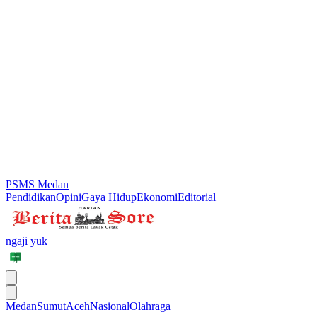
PSMS Medan
Pendidikan
Opini
Gaya Hidup
Ekonomi
Editorial
ngaji yuk
Medan
Sumut
Aceh
Nasional
Olahraga