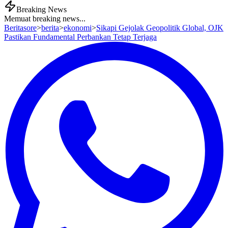
Breaking News
Memuat breaking news...
Beritasore
>
berita
>
ekonomi
>
Sikapi Gejolak Geopolitik Global, OJK
Pastikan Fundamental Perbankan Tetap Terjaga