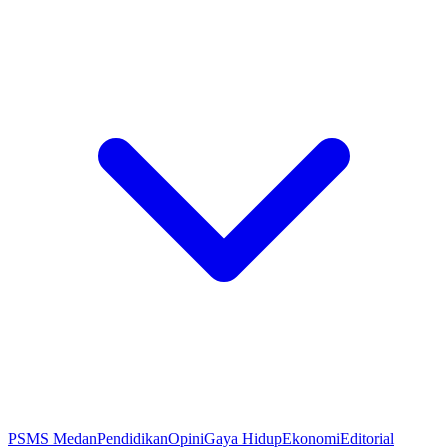
PSMS Medan
Pendidikan
Opini
Gaya Hidup
Ekonomi
Editorial