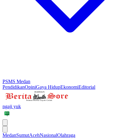
PSMS Medan
Pendidikan
Opini
Gaya Hidup
Ekonomi
Editorial
ngaji yuk
Medan
Sumut
Aceh
Nasional
Olahraga