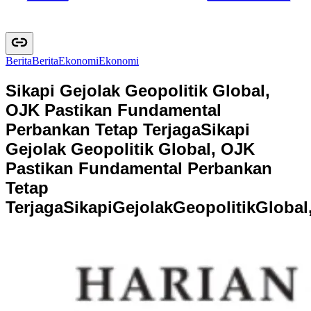
Berita
B
e
r
i
t
a
Ekonomi
E
k
o
n
o
m
i
Sikapi Gejolak Geopolitik Global,
OJK Pastikan Fundamental
Perbankan Tetap Terjaga
Sikapi
Gejolak Geopolitik Global, OJK
Pastikan Fundamental Perbankan
Tetap
Terjaga
S
i
k
a
p
i
G
e
j
o
l
a
k
G
e
o
p
o
l
i
t
i
k
G
l
o
b
a
l