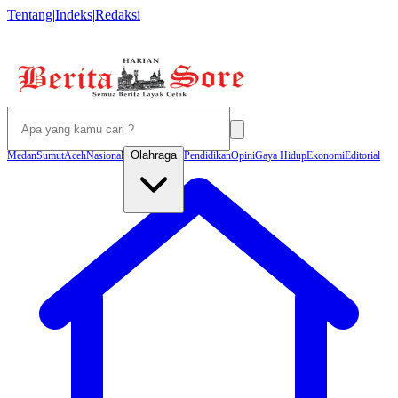
Tentang
|
Indeks
|
Redaksi
Olahraga
Medan
Sumut
Aceh
Nasional
Pendidikan
Opini
Gaya Hidup
Ekonomi
Editorial