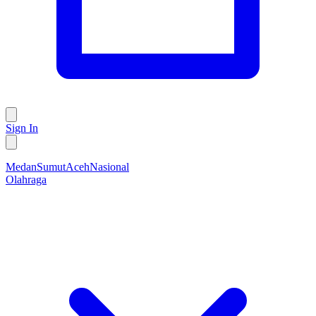
Sign In
Medan
Sumut
Aceh
Nasional
Olahraga