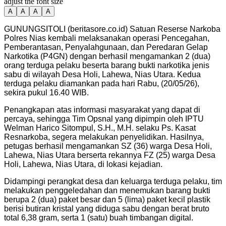
adjust the font size
A
A
A
A
GUNUNGSITOLI (beritasore.co.id) Satuan Reserse Narkoba
Polres Nias kembali melaksanakan operasi Pencegahan,
Pemberantasan, Penyalahgunaan, dan Peredaran Gelap
Narkotika (P4GN) dengan berhasil mengamankan 2 (dua)
orang terduga pelaku beserta barang bukti narkotika jenis
sabu di wilayah Desa Holi, Lahewa, Nias Utara. Kedua
terduga pelaku diamankan pada hari Rabu, (20/05/26),
sekira pukul 16.40 WIB.
Penangkapan atas informasi masyarakat yang dapat di
percaya, sehingga Tim Opsnal yang dipimpin oleh IPTU
Welman Harico Sitompul, S.H., M.H. selaku Ps. Kasat
Resnarkoba, segera melakukan penyelidikan. Hasilnya,
petugas berhasil mengamankan SZ (36) warga Desa Holi,
Lahewa, Nias Utara berserta rekannya FZ (25) warga Desa
Holi, Lahewa, Nias Utara, di lokasi kejadian.
Didampingi perangkat desa dan keluarga terduga pelaku, tim
melakukan penggeledahan dan menemukan barang bukti
berupa 2 (dua) paket besar dan 5 (lima) paket kecil plastik
berisi butiran kristal yang diduga sabu dengan berat bruto
total 6,38 gram, serta 1 (satu) buah timbangan digital.