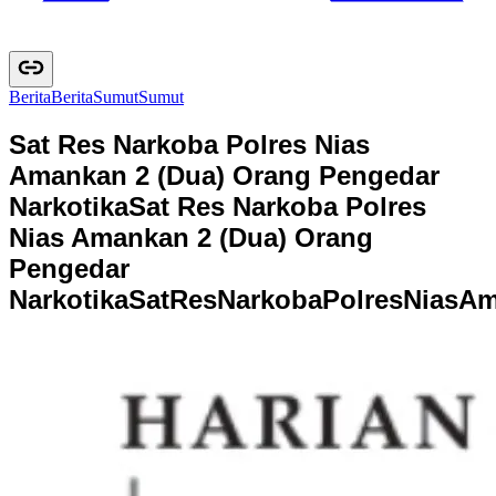
Berita
B
e
r
i
t
a
Sumut
S
u
m
u
t
Sat Res Narkoba Polres Nias
Amankan 2 (Dua) Orang Pengedar
Narkotika
Sat Res Narkoba Polres
Nias Amankan 2 (Dua) Orang
Pengedar
Narkotika
S
a
t
R
e
s
N
a
r
k
o
b
a
P
o
l
r
e
s
N
i
a
s
A