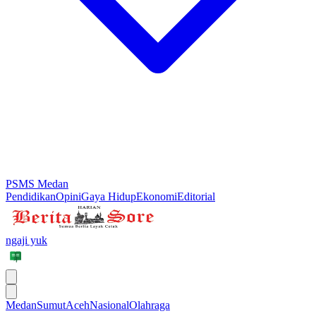
PSMS Medan
Pendidikan
Opini
Gaya Hidup
Ekonomi
Editorial
ngaji yuk
Medan
Sumut
Aceh
Nasional
Olahraga