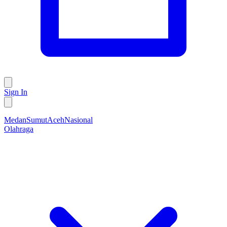
Sign In
Medan
Sumut
Aceh
Nasional
Olahraga