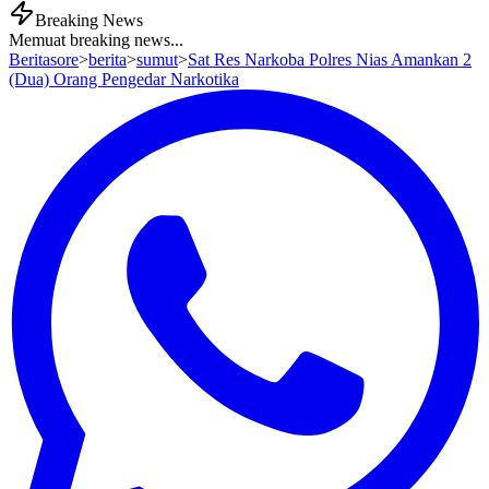
Breaking News
Memuat breaking news...
Beritasore
>
berita
>
sumut
>
Sat Res Narkoba Polres Nias Amankan 2
(Dua) Orang Pengedar Narkotika