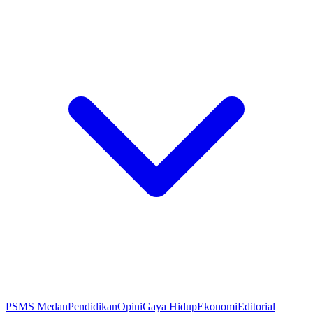
PSMS Medan
Pendidikan
Opini
Gaya Hidup
Ekonomi
Editorial