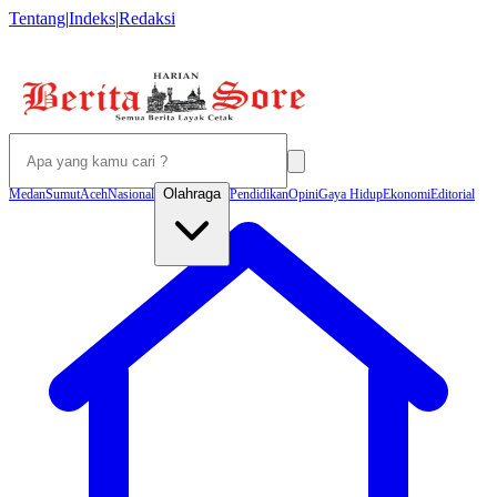
Tentang
|
Indeks
|
Redaksi
Olahraga
Medan
Sumut
Aceh
Nasional
Pendidikan
Opini
Gaya Hidup
Ekonomi
Editorial