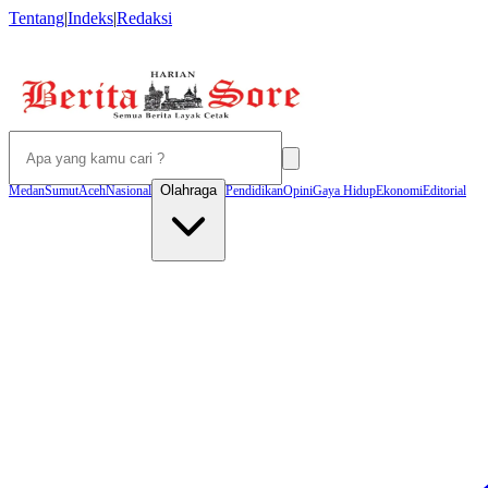
Tentang
|
Indeks
|
Redaksi
Olahraga
Medan
Sumut
Aceh
Nasional
Pendidikan
Opini
Gaya Hidup
Ekonomi
Editorial