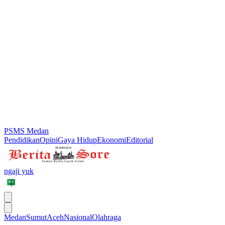
PSMS Medan
Pendidikan
Opini
Gaya Hidup
Ekonomi
Editorial
ngaji yuk
Medan
Sumut
Aceh
Nasional
Olahraga