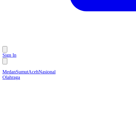
Sign In
Medan
Sumut
Aceh
Nasional
Olahraga