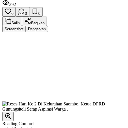
292
0
0
0
Salin
Bagikan
Screenshot
Dengarkan
Reading Comfort