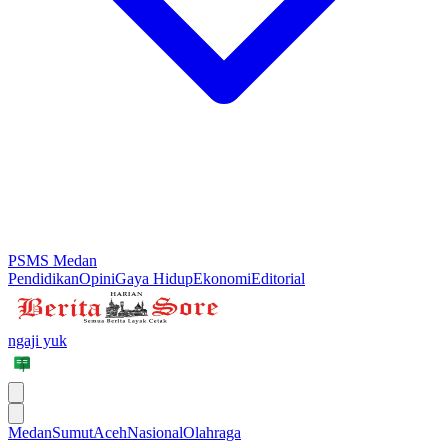
PSMS Medan
Pendidikan
Opini
Gaya Hidup
Ekonomi
Editorial
ngaji yuk
Medan
Sumut
Aceh
Nasional
Olahraga