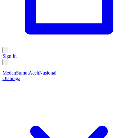
Sign In
Medan
Sumut
Aceh
Nasional
Olahraga