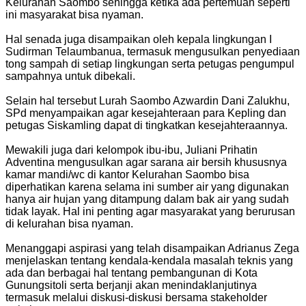
Kelurahan Saombo sehingga ketika ada pertemuan seperti
ini masyarakat bisa nyaman.
Hal senada juga disampaikan oleh kepala lingkungan I
Sudirman Telaumbanua, termasuk mengusulkan penyediaan
tong sampah di setiap lingkungan serta petugas pengumpul
sampahnya untuk dibekali.
Selain hal tersebut Lurah Saombo Azwardin Dani Zalukhu,
SPd menyampaikan agar kesejahteraan para Kepling dan
petugas Siskamling dapat di tingkatkan kesejahteraannya.
Mewakili juga dari kelompok ibu-ibu, Juliani Prihatin
Adventina mengusulkan agar sarana air bersih khususnya
kamar mandi/wc di kantor Kelurahan Saombo bisa
diperhatikan karena selama ini sumber air yang digunakan
hanya air hujan yang ditampung dalam bak air yang sudah
tidak layak. Hal ini penting agar masyarakat yang berurusan
di kelurahan bisa nyaman.
Menanggapi aspirasi yang telah disampaikan Adrianus Zega
menjelaskan tentang kendala-kendala masalah teknis yang
ada dan berbagai hal tentang pembangunan di Kota
Gunungsitoli serta berjanji akan menindaklanjutinya
termasuk melalui diskusi-diskusi bersama stakeholder