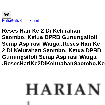
Berita
B
e
r
i
t
a
Sumut
S
u
m
u
t
Reses Hari Ke 2 Di Kelurahan
Saombo, Ketua DPRD Gunungsitoli
Serap Aspirasi Warga .
Reses Hari Ke
2 Di Kelurahan Saombo, Ketua DPRD
Gunungsitoli Serap Aspirasi Warga
.
R
e
s
e
s
H
a
r
i
K
e
2
D
i
K
e
l
u
r
a
h
a
n
S
a
o
m
b
o
,
K
e