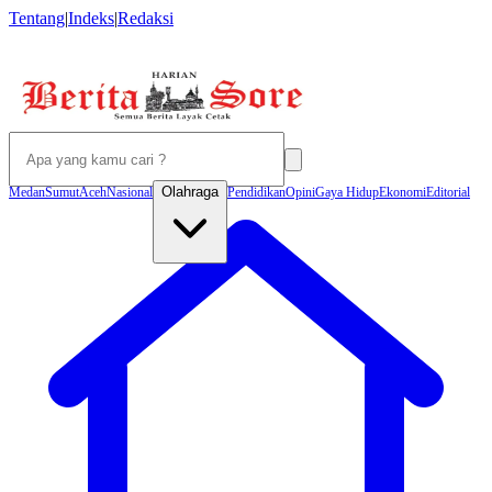
Tentang
|
Indeks
|
Redaksi
Olahraga
Medan
Sumut
Aceh
Nasional
Pendidikan
Opini
Gaya Hidup
Ekonomi
Editorial