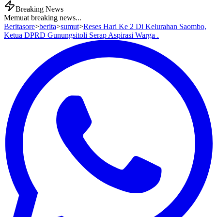
Breaking News
Memuat breaking news...
Beritasore
>
berita
>
sumut
>
Reses Hari Ke 2 Di Kelurahan Saombo,
Ketua DPRD Gunungsitoli Serap Aspirasi Warga .