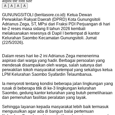
adjust the font size
A
A
A
A
GUNUNGSITOLI (beritasore.co.id): Ketua Dewan
Perwakilan Rakyat Daerah (DPRD) Kota Gunungsitoli
Adrianus Zega, ST, MPsi dari Fraksi PDI Perjuangan di hari
ke-2 reses masa sidang II tahun 2026 kembali
melaksanakan resesnya di Dapil I bertempat di kantor
Kelurahan Saombo Kecamatan Gunungsitoli. Jumat
(22/5/2026).
Dalam reses hari ke-2 ini Adrianus Zega menenerima
aspirasi dari warga yang hadir. Berbagai persoalan yang
mendesak disampaikan oleh warga, salah satunya dari
perwakilan tokoh masyarakat setempat yang sekaligus ketua
LPM Kelurahan Saombo Syafardin Telaumbanua.
Ia menyoroti tentang kondisi beberapa jalan lingkungan yang
rusak di beberapa titik di ke-3 lingkungan kelurahan
Saombo, gedung kantor kelurahan yang butuh pemeliharaan
dan pemenuhan fasilitas peralatan yang layak.
Sehingga layanan kepada masyarakat lebih baik termasuk
mengusulkan agar ada di bangun balai pertemuan