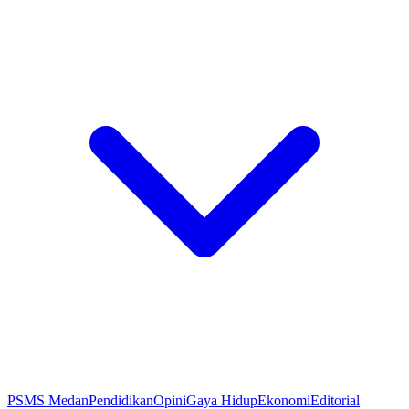
PSMS Medan
Pendidikan
Opini
Gaya Hidup
Ekonomi
Editorial