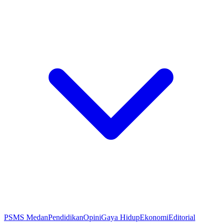
PSMS Medan
Pendidikan
Opini
Gaya Hidup
Ekonomi
Editorial