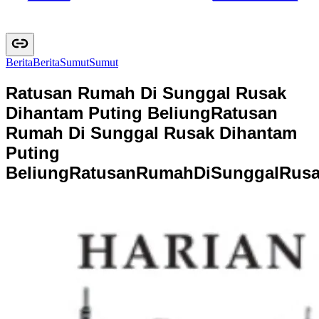
Berita
B
e
r
i
t
a
Sumut
S
u
m
u
t
Ratusan Rumah Di Sunggal Rusak
Dihantam Puting Beliung
Ratusan
Rumah Di Sunggal Rusak Dihantam
Puting
Beliung
R
a
t
u
s
a
n
R
u
m
a
h
D
i
S
u
n
g
g
a
l
R
u
s