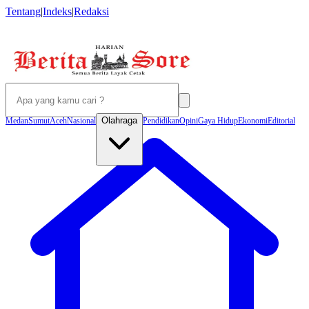
Tentang
|
Indeks
|
Redaksi
Olahraga
Medan
Sumut
Aceh
Nasional
Pendidikan
Opini
Gaya Hidup
Ekonomi
Editorial