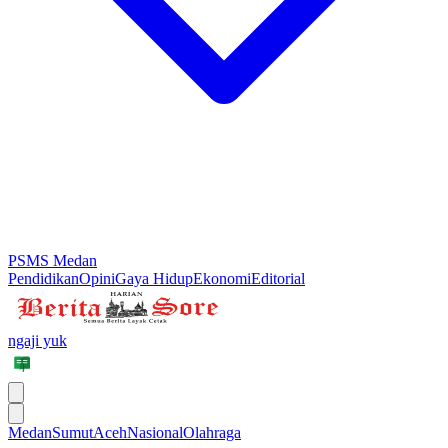
PSMS Medan
Pendidikan
Opini
Gaya Hidup
Ekonomi
Editorial
ngaji yuk
Medan
Sumut
Aceh
Nasional
Olahraga