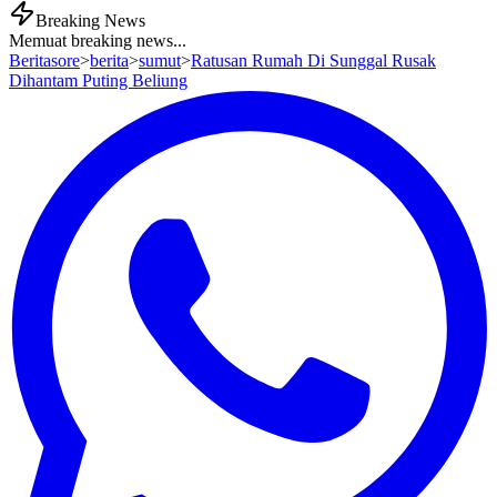
Breaking News
Memuat breaking news...
Beritasore
>
berita
>
sumut
>
Ratusan Rumah Di Sunggal Rusak
Dihantam Puting Beliung