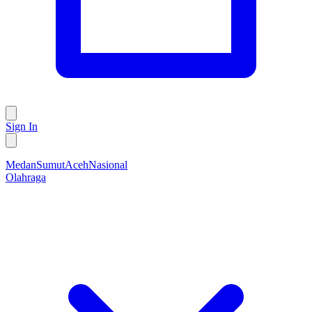
Sign In
Medan
Sumut
Aceh
Nasional
Olahraga