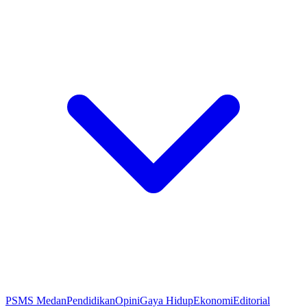
PSMS Medan
Pendidikan
Opini
Gaya Hidup
Ekonomi
Editorial