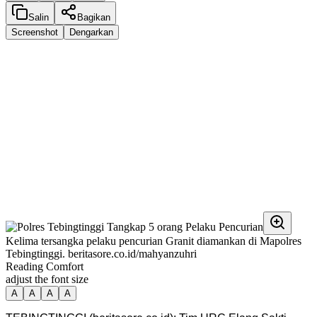
Salin
Bagikan
Screenshot
Dengarkan
Kelima tersangka pelaku pencurian Granit diamankan di Mapolres
Tebingtinggi. beritasore.co.id/mahyanzuhri
Reading Comfort
adjust the font size
A
A
A
A