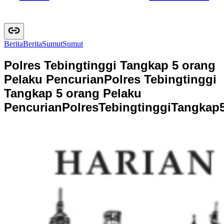
Berita
B
e
r
i
t
a
Sumut
S
u
m
u
t
Polres Tebingtinggi Tangkap 5 orang
Pelaku Pencurian
Polres Tebingtinggi
Tangkap 5 orang Pelaku
Pencurian
P
o
l
r
e
s
T
e
b
i
n
g
t
i
n
g
g
i
T
a
n
g
k
a
p