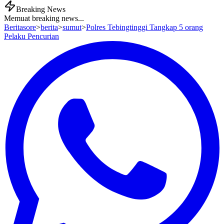
Breaking News
Memuat breaking news...
Beritasore
>
berita
>
sumut
>
Polres Tebingtinggi Tangkap 5 orang
Pelaku Pencurian