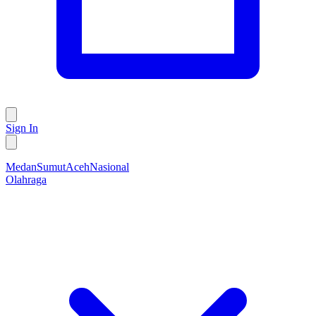
Sign In
Medan
Sumut
Aceh
Nasional
Olahraga