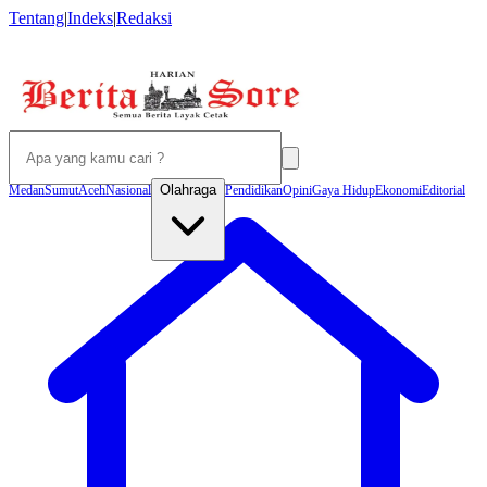
Tentang
|
Indeks
|
Redaksi
Olahraga
Medan
Sumut
Aceh
Nasional
Pendidikan
Opini
Gaya Hidup
Ekonomi
Editorial