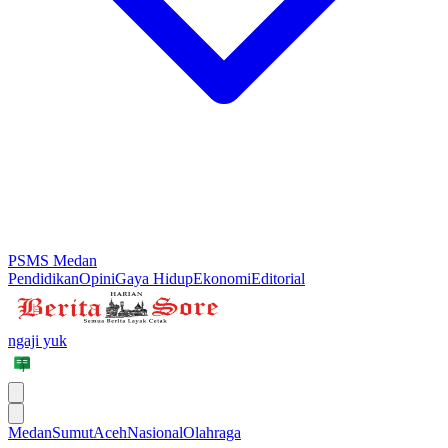
PSMS Medan
Pendidikan
Opini
Gaya Hidup
Ekonomi
Editorial
ngaji yuk
Medan
Sumut
Aceh
Nasional
Olahraga