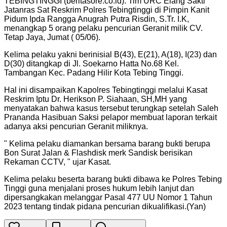
TEBINGTINGGI (beritasore.co.id): Tim URC Elang Sakti
Jatanras Sat Reskrim Polres Tebingtinggi di Pimpin Kanit
Pidum Ipda Rangga Anugrah Putra Risdin, S.Tr. I.K,
menangkap 5 orang pelaku pencurian Geranit milik CV.
Tetap Jaya, Jumat ( 05/06).
Kelima pelaku yakni berinisial B(43), E(21), A(18), I(23) dan
D(30) ditangkap di Jl. Soekarno Hatta No.68 Kel.
Tambangan Kec. Padang Hilir Kota Tebing Tinggi.
Hal ini disampaikan Kapolres Tebingtinggi melalui Kasat
Reskrim Iptu Dr. Herikson P. Siahaan, SH,MH yang
menyatakan bahwa kasus tersebut terungkap setelah Saleh
Prananda Hasibuan Saksi pelapor membuat laporan terkait
adanya aksi pencurian Geranit miliknya.
" Kelima pelaku diamankan bersama barang bukti berupa
Bon Surat Jalan & Flashdisk merk Sandisk berisikan
Rekaman CCTV, " ujar Kasat.
Kelima pelaku beserta barang bukti dibawa ke Polres Tebing
Tinggi guna menjalani proses hukum lebih lanjut dan
dipersangkakan melanggar Pasal 477 UU Nomor 1 Tahun
2023 tentang tindak pidana pencurian dikualifikasi.(Yan)