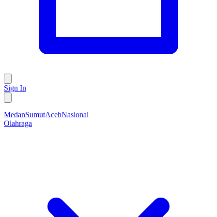
Sign In
Medan
Sumut
Aceh
Nasional
Olahraga