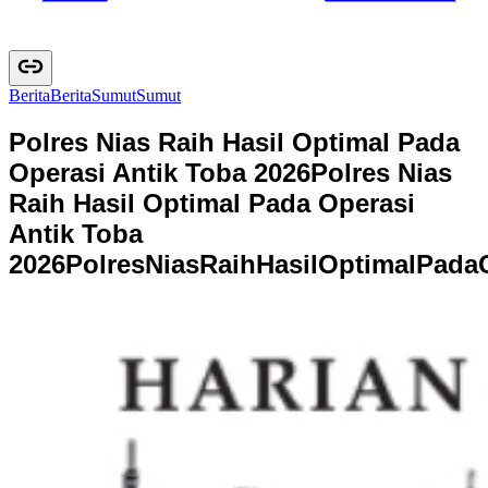
Berita
B
e
r
i
t
a
Sumut
S
u
m
u
t
Polres Nias Raih Hasil Optimal Pada
Operasi Antik Toba 2026
Polres Nias
Raih Hasil Optimal Pada Operasi
Antik Toba
2026
P
o
l
r
e
s
N
i
a
s
R
a
i
h
H
a
s
i
l
O
p
t
i
m
a
l
P
a
d
a