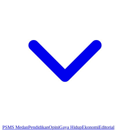
PSMS Medan
Pendidikan
Opini
Gaya Hidup
Ekonomi
Editorial