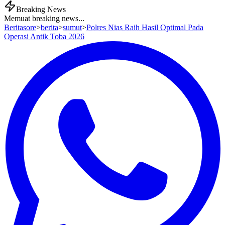
Breaking News
Memuat breaking news...
Beritasore
>
berita
>
sumut
>
Polres Nias Raih Hasil Optimal Pada
Operasi Antik Toba 2026