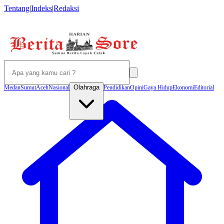
Tentang
|
Indeks
|
Redaksi
Olahraga
Medan
Sumut
Aceh
Nasional
Pendidikan
Opini
Gaya Hidup
Ekonomi
Editorial