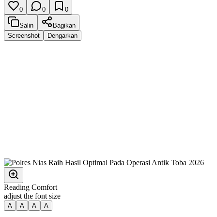
0
0
0
Salin
Bagikan
Screenshot
Dengarkan
Reading Comfort
adjust the font size
A
A
A
A