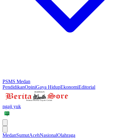
PSMS Medan
Pendidikan
Opini
Gaya Hidup
Ekonomi
Editorial
ngaji yuk
Medan
Sumut
Aceh
Nasional
Olahraga