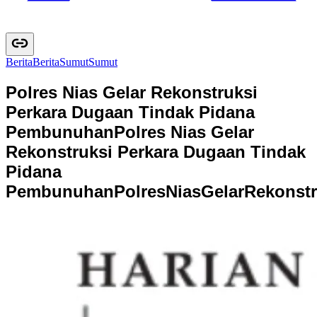
Berita
B
e
r
i
t
a
Sumut
S
u
m
u
t
Polres Nias Gelar Rekonstruksi
Perkara Dugaan Tindak Pidana
Pembunuhan
Polres Nias Gelar
Rekonstruksi Perkara Dugaan Tindak
Pidana
Pembunuhan
P
o
l
r
e
s
N
i
a
s
G
e
l
a
r
R
e
k
o
n
s
t
r