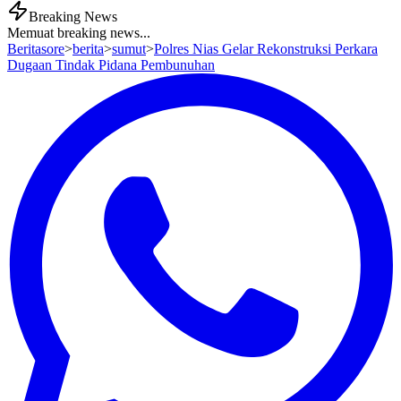
Breaking News
Memuat breaking news...
Beritasore
>
berita
>
sumut
>
Polres Nias Gelar Rekonstruksi Perkara
Dugaan Tindak Pidana Pembunuhan