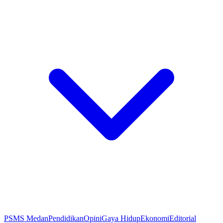
PSMS Medan
Pendidikan
Opini
Gaya Hidup
Ekonomi
Editorial