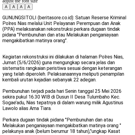
adjust the font size
A
A
A
A
GUNUNGSITOLI (beritasore.co.id): Satuan Reserse Kriminal
Polres Nias melalui Unit Pelayanan Perempuan dan Anak
(PPA) melaksanakan rekonstruksi perkara dugaan tindak
pidana "Pembunuhan dan atau Melakukan penganiayaan
mengakibatkan matinya orang".
Kegiatan rekonstruksi ini dilakukan di halaman Polres Nias,
Jumat (5/6/2026) guna mengungkap secara jelas dan
sistematis rangkaian peristiwa sesuai dengan keterangan
yang telah diperoleh. Pelaksanaannya meliputi penampilan
kembali urutan kejadian sebanyak 22 adegan.
Pembunuhan terjadi pada hari Senin tanggal 25 Mei 2026
sekira pukul 16.30 WIB di Dusun II Desa Tulumbaho Kec.
Sogae’adu, Nias tepatnya di dalam warung milik Agustinus
Lawolo alias Ama Tiara.
Perkara dugaan tindak pidana "Pembunuhan dan atau
Melakukan penganiayaan mengakibatkan matinya orang "
pelakunya anak (belum berumur 18 tahun),"ungkap Kasat