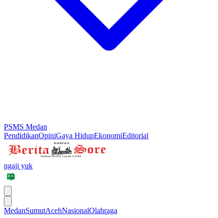
PSMS Medan
Pendidikan
Opini
Gaya Hidup
Ekonomi
Editorial
ngaji yuk
Medan
Sumut
Aceh
Nasional
Olahraga