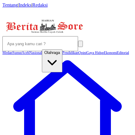
Tentang
|
Indeks
|
Redaksi
Olahraga
Medan
Sumut
Aceh
Nasional
Pendidikan
Opini
Gaya Hidup
Ekonomi
Editorial