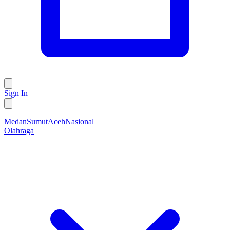
Sign In
Medan
Sumut
Aceh
Nasional
Olahraga