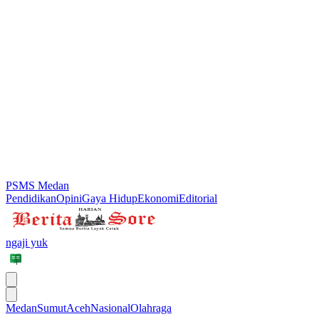
PSMS Medan
Pendidikan
Opini
Gaya Hidup
Ekonomi
Editorial
ngaji yuk
Medan
Sumut
Aceh
Nasional
Olahraga