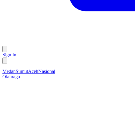
Sign In
Medan
Sumut
Aceh
Nasional
Olahraga