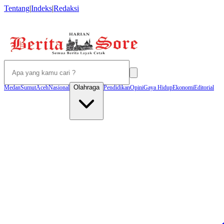
Tentang
|
Indeks
|
Redaksi
Olahraga
Medan
Sumut
Aceh
Nasional
Pendidikan
Opini
Gaya Hidup
Ekonomi
Editorial