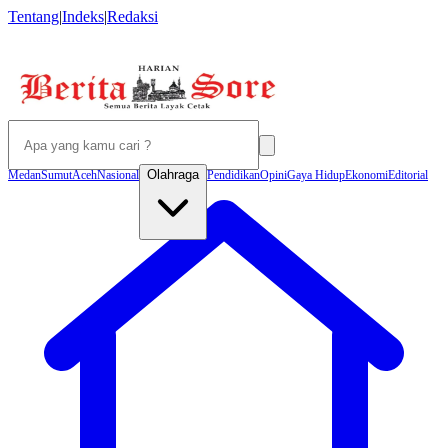
Tentang
|
Indeks
|
Redaksi
Olahraga
Medan
Sumut
Aceh
Nasional
Pendidikan
Opini
Gaya Hidup
Ekonomi
Editorial