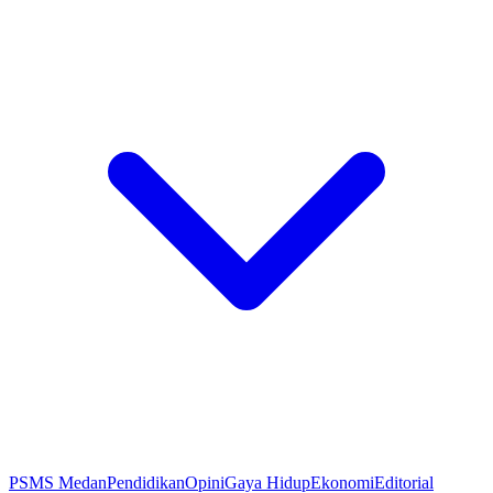
PSMS Medan
Pendidikan
Opini
Gaya Hidup
Ekonomi
Editorial