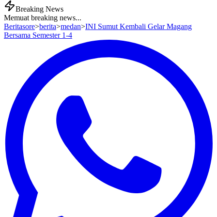
Breaking News
Memuat breaking news...
Beritasore
>
berita
>
medan
>
INI Sumut Kembali Gelar Magang
Bersama Semester 1-4