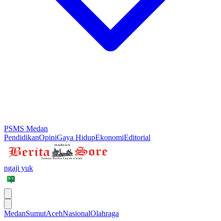
PSMS Medan
Pendidikan
Opini
Gaya Hidup
Ekonomi
Editorial
ngaji yuk
Medan
Sumut
Aceh
Nasional
Olahraga