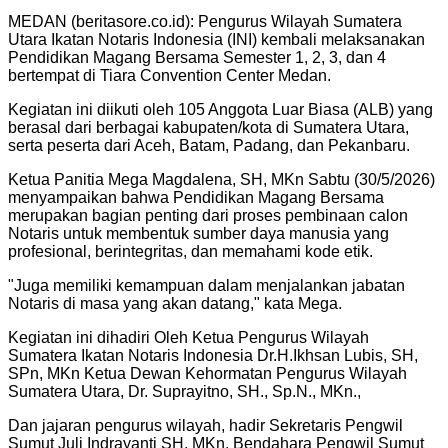
MEDAN (beritasore.co.id): Pengurus Wilayah Sumatera
Utara Ikatan Notaris Indonesia (INI) kembali melaksanakan
Pendidikan Magang Bersama Semester 1, 2, 3, dan 4
bertempat di Tiara Convention Center Medan.
Kegiatan ini diikuti oleh 105 Anggota Luar Biasa (ALB) yang
berasal dari berbagai kabupaten/kota di Sumatera Utara,
serta peserta dari Aceh, Batam, Padang, dan Pekanbaru.
Ketua Panitia Mega Magdalena, SH, MKn Sabtu (30/5/2026)
menyampaikan bahwa Pendidikan Magang Bersama
merupakan bagian penting dari proses pembinaan calon
Notaris untuk membentuk sumber daya manusia yang
profesional, berintegritas, dan memahami kode etik.
"Juga memiliki kemampuan dalam menjalankan jabatan
Notaris di masa yang akan datang," kata Mega.
Kegiatan ini dihadiri Oleh Ketua Pengurus Wilayah
Sumatera Ikatan Notaris Indonesia Dr.H.Ikhsan Lubis, SH,
SPn, MKn Ketua Dewan Kehormatan Pengurus Wilayah
Sumatera Utara, Dr. Suprayitno, SH., Sp.N., MKn.,
Dan jajaran pengurus wilayah, hadir Sekretaris Pengwil
Sumut Juli Indrayanti SH, MKn, Bendahara Pengwil Sumut