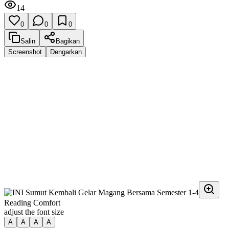
14
0
0
0
Salin
Bagikan
Screenshot
Dengarkan
Reading Comfort
adjust the font size
A
A
A
A