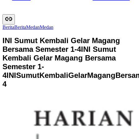
Berita
B
e
r
i
t
a
Medan
M
e
d
a
n
INI Sumut Kembali Gelar Magang
Bersama Semester 1-4
INI Sumut
Kembali Gelar Magang Bersama
Semester 1-
4
I
N
I
S
u
m
u
t
K
e
m
b
a
l
i
G
e
l
a
r
M
a
g
a
n
g
B
e
r
s
a
4