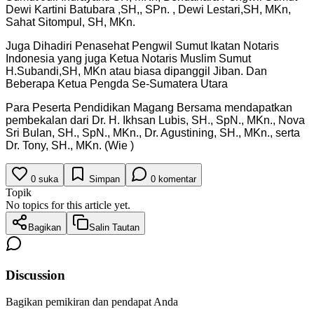
Dewi Kartini Batubara ,SH,, SPn. , Dewi Lestari,SH, MKn,
Sahat Sitompul, SH, MKn.
Juga Dihadiri Penasehat Pengwil Sumut Ikatan Notaris
Indonesia yang juga Ketua Notaris Muslim Sumut
H.Subandi,SH, MKn atau biasa dipanggil Jiban. Dan
Beberapa Ketua Pengda Se-Sumatera Utara
Para Peserta Pendidikan Magang Bersama mendapatkan
pembekalan dari Dr. H. Ikhsan Lubis, SH., SpN., MKn., Nova
Sri Bulan, SH., SpN., MKn., Dr. Agustining, SH., MKn., serta
Dr. Tony, SH., MKn. (Wie )
0
suka
Simpan
0
komentar
Topik
No topics for this article yet.
Bagikan
Salin Tautan
Discussion
Bagikan pemikiran dan pendapat Anda