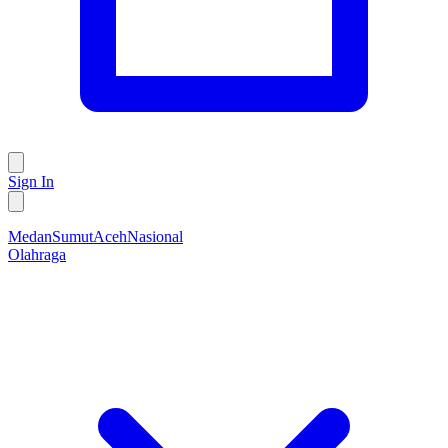
Sign In
Medan
Sumut
Aceh
Nasional
Olahraga