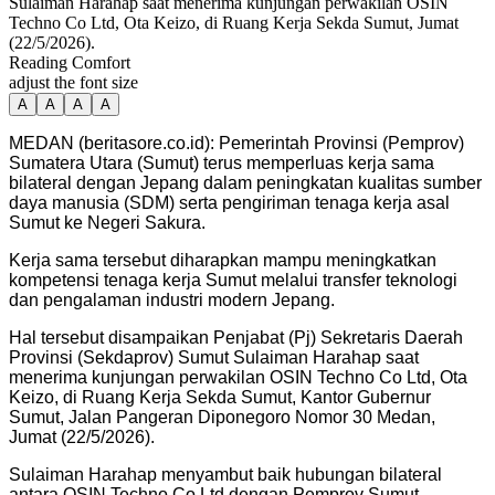
Sulaiman Harahap saat menerima kunjungan perwakilan OSIN
Techno Co Ltd, Ota Keizo, di Ruang Kerja Sekda Sumut, Jumat
(22/5/2026).
Reading Comfort
adjust the font size
A
A
A
A
MEDAN (beritasore.co.id): Pemerintah Provinsi (Pemprov)
Sumatera Utara (Sumut) terus memperluas kerja sama
bilateral dengan Jepang dalam peningkatan kualitas sumber
daya manusia (SDM) serta pengiriman tenaga kerja asal
Sumut ke Negeri Sakura.
Kerja sama tersebut diharapkan mampu meningkatkan
kompetensi tenaga kerja Sumut melalui transfer teknologi
dan pengalaman industri modern Jepang.
Hal tersebut disampaikan Penjabat (Pj) Sekretaris Daerah
Provinsi (Sekdaprov) Sumut Sulaiman Harahap saat
menerima kunjungan perwakilan OSIN Techno Co Ltd, Ota
Keizo, di Ruang Kerja Sekda Sumut, Kantor Gubernur
Sumut, Jalan Pangeran Diponegoro Nomor 30 Medan,
Jumat (22/5/2026).
Sulaiman Harahap menyambut baik hubungan bilateral
antara OSIN Techno Co Ltd dengan Pemprov Sumut.