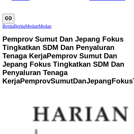
Berita
B
e
r
i
t
a
Medan
M
e
d
a
n
Pemprov Sumut Dan Jepang Fokus
Tingkatkan SDM Dan Penyaluran
Tenaga Kerja
Pemprov Sumut Dan
Jepang Fokus Tingkatkan SDM Dan
Penyaluran Tenaga
Kerja
P
e
m
p
r
o
v
S
u
m
u
t
D
a
n
J
e
p
a
n
g
F
o
k
u
s