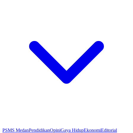
PSMS Medan
Pendidikan
Opini
Gaya Hidup
Ekonomi
Editorial