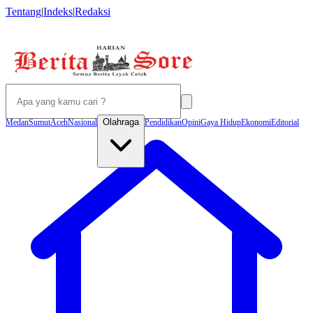
Tentang
|
Indeks
|
Redaksi
Olahraga
Medan
Sumut
Aceh
Nasional
Pendidikan
Opini
Gaya Hidup
Ekonomi
Editorial