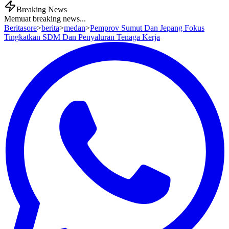
Breaking News
Memuat breaking news...
Beritasore
>
berita
>
medan
>
Pemprov Sumut Dan Jepang Fokus
Tingkatkan SDM Dan Penyaluran Tenaga Kerja