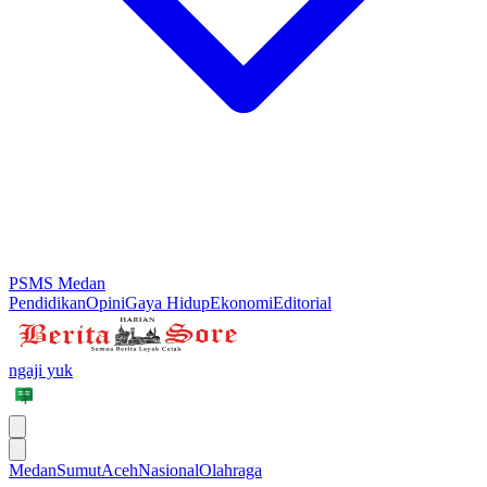
PSMS Medan
Pendidikan
Opini
Gaya Hidup
Ekonomi
Editorial
ngaji yuk
Medan
Sumut
Aceh
Nasional
Olahraga