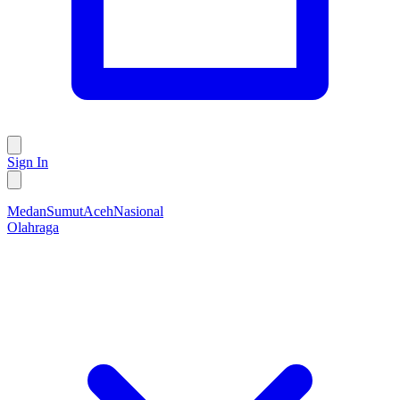
Sign In
Medan
Sumut
Aceh
Nasional
Olahraga