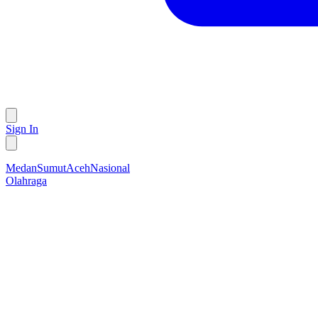
Sign In
Medan
Sumut
Aceh
Nasional
Olahraga