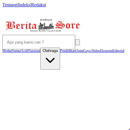
Tentang
|
Indeks
|
Redaksi
Olahraga
Medan
Sumut
Aceh
Nasional
Pendidikan
Opini
Gaya Hidup
Ekonomi
Editorial