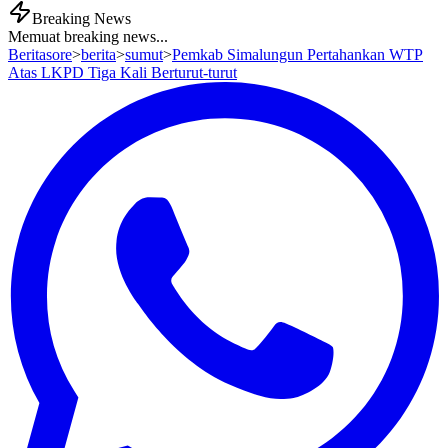
Breaking News
Memuat breaking news...
Beritasore
>
berita
>
sumut
>
Pemkab Simalungun Pertahankan WTP
Atas LKPD Tiga Kali Berturut-turut