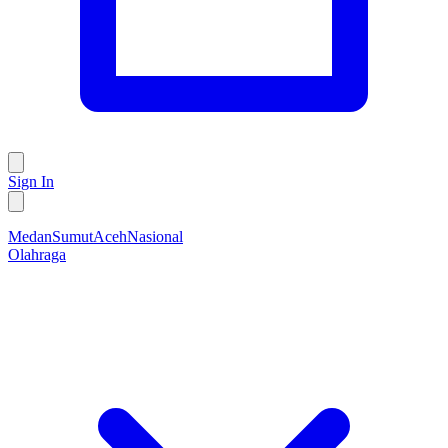
Sign In
Medan
Sumut
Aceh
Nasional
Olahraga