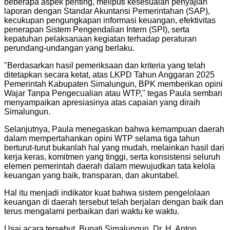
beberapa aspek penting, meliputi kesesuaian penyajian
laporan dengan Standar Akuntansi Pemerintahan (SAP),
kecukupan pengungkapan informasi keuangan, efektivitas
penerapan Sistem Pengendalian Intern (SPI), serta
kepatuhan pelaksanaan kegiatan terhadap peraturan
perundang-undangan yang berlaku.
"Berdasarkan hasil pemeriksaan dan kriteria yang telah
ditetapkan secara ketat, atas LKPD Tahun Anggaran 2025
Pemerintah Kabupaten Simalungun, BPK memberikan opini
Wajar Tanpa Pengecualian atau WTP," tegas Paula sembari
menyampaikan apresiasinya atas capaian yang diraih
Simalungun.
Selanjutnya, Paula menegaskan bahwa kemampuan daerah
dalam mempertahankan opini WTP selama tiga tahun
berturut-turut bukanlah hal yang mudah, melainkan hasil dari
kerja keras, komitmen yang tinggi, serta konsistensi seluruh
elemen pemerintah daerah dalam mewujudkan tata kelola
keuangan yang baik, transparan, dan akuntabel.
Hal itu menjadi indikator kuat bahwa sistem pengelolaan
keuangan di daerah tersebut telah berjalan dengan baik dan
terus mengalami perbaikan dari waktu ke waktu.
Usai acara tersebut, Bupati Simalungun, Dr. H. Anton