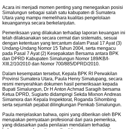
Acara ini menjadi momen penting yang menegaskan posisi
Simalungun sebagai salah satu kabupaten di Sumatera
Utara yang mampu memelihara kualitas pengelolaan
keuangannya secara berkelanjutan.
Pemeriksaan yang dilakukan terhadap laporan keuangan ini
telah dilaksanakan secara cermat dan sistematis, sesuai
dengan ketentuan yang tercantum dalam Pasal 17 Ayat (3)
Undang-Undang Nomor 15 Tahun 2004, serta mengacu
pada Pasal 7 Ayat (2) Kesepakatan Bersama antara BPK
dan DPRD Kabupaten Simalungun Nomor 189/KB/I-
XIII.2/10/2010 dan Nomor 700/885/DPRD/2010.
Dalam kesempatan tersebut, Kepala BPK RI Perwakilan
Provinsi Sumatera Utara, Paula Henry Simatupang, secara
resmi menyerahkan dokumen hasil pemeriksaan kepada
Bupati Simalungun, Dr H Anton Achmad Saragih bersama
Ketua DPRD, Sugiarto didampingi Sekda Mixnon Andreas
Simamora dan Kepala Inspektorat, Roganda Sihombing
serta sejumlah pejabat dilingkungan Pemkab Simalungun.
Paula menjelaskan bahwa, opini yang diberikan oleh BPK
merupakan pernyataan profesional dari para pemeriksa,
yang didasarkan pada penilaian mendalam terhadap