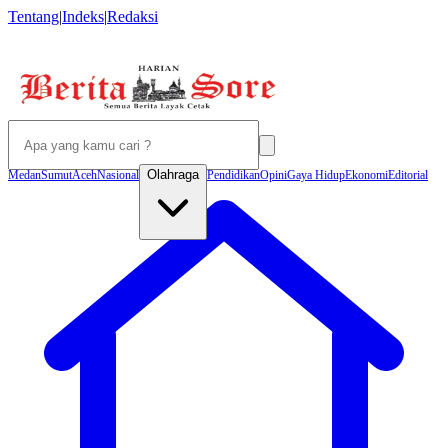
Tentang
|
Indeks
|
Redaksi
Olahraga
Medan
Sumut
Aceh
Nasional
Pendidikan
Opini
Gaya Hidup
Ekonomi
Editorial