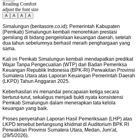
Reading Comfort
adjust the font size
A
A
A
A
Simalungun (beritasore.co.id): Pemerintah Kabupaten
(Pemkab) Simalungun kembali menorehkan prestasi
gemilang di bidang pengelolaan keuangan daerah, setelah
dua tahun sebelumnya berhasil meraih penghargaan yang
sama.
Kali ini Pemkab Simalungun kembali mendapatkan predikat
Wajar Tanpa Pengecualian (WTP) dari Badan Pemeriksa
Keuangan Republik Indonesia (BPK-RI) Perwakilan Provinsi
Sumatera Utara atas Laporan Keuangan Pemerintah Daerah
(LKPD) Tahun Anggaran 2025.
Keberhasilan ini menandai pencapaian ketiga secara
berturut-turut, sekaligus menjadi bukti nyata konsistensi
Pemkab Simalungun dalam menerapkan tata kelola
keuangan yang baik.
Proses penyerahan Laporan Hasil Pemeriksaan (LHP) atas
LKPD tersebut berlangsung khidmat di Auditorium BPK RI
Perwakilan Provinsi Sumatera Utara, Medan, Jum'at,
(29/5/2026).