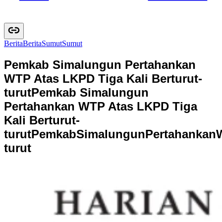
Berita
B
e
r
i
t
a
Sumut
S
u
m
u
t
Pemkab Simalungun Pertahankan
WTP Atas LKPD Tiga Kali Berturut-
turut
Pemkab Simalungun
Pertahankan WTP Atas LKPD Tiga
Kali Berturut-
turut
P
e
m
k
a
b
S
i
m
a
l
u
n
g
u
n
P
e
r
t
a
h
a
n
k
a
n
t
u
r
u
t