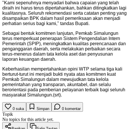
"Kami sepenuhnya menyadari bahwa capaian yang telah
diraih ini harus terus dipertahankan, bahkan ditingkatkan lagi
kualitasnya. Seluruh rekomendasi serta catatan penting yang
disampaikan BPK dalam hasil pemeriksaan akan menjadi
perhatian serius bagi kami," tandas Bupati.
Sebagai bentuk komitmen lanjutan, Pemkab Simalungun
terus memperkuat penerapan Sistem Pengendalian Intern
Pemerintah (SPIP), meningkatkan kualitas perencanaan dan
penganggaran daerah, serta melakukan perbaikan secara
terus-menerus dalam tata kelola aset dan penyusunan
laporan keuangan daerah.
Keberhasilan mempertahankan opini WTP selama tiga kali
berturut-turut ini menjadi bukti nyata atas komitmen kuat
Pemkab Simalungun dalam mewujudkan tata kelola
pemerintahan yang transparan, akuntabel, dan selalu
berorientasi pada pemberian pelayanan terbaik bagi seluruh
masyarakat Simalungun.(srt).
0
suka
Simpan
0
komentar
Topik
No topics for this article yet.
Bagikan
Salin Tautan