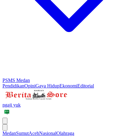
PSMS Medan
Pendidikan
Opini
Gaya Hidup
Ekonomi
Editorial
ngaji yuk
Medan
Sumut
Aceh
Nasional
Olahraga