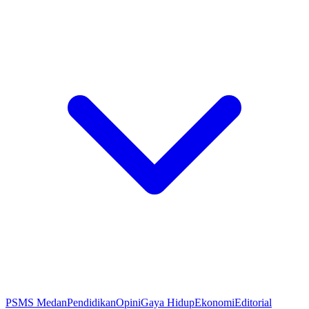
PSMS Medan
Pendidikan
Opini
Gaya Hidup
Ekonomi
Editorial