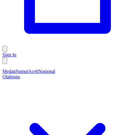
Sign In
Medan
Sumut
Aceh
Nasional
Olahraga