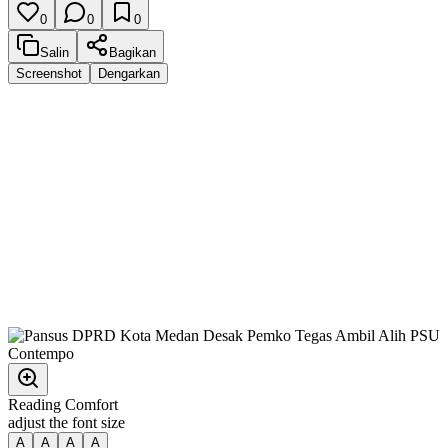
0
0
0
Salin
Bagikan
Screenshot
Dengarkan
Reading Comfort
adjust the font size
A
A
A
A