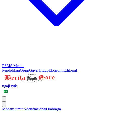
PSMS Medan
Pendidikan
Opini
Gaya Hidup
Ekonomi
Editorial
ngaji yuk
Medan
Sumut
Aceh
Nasional
Olahraga