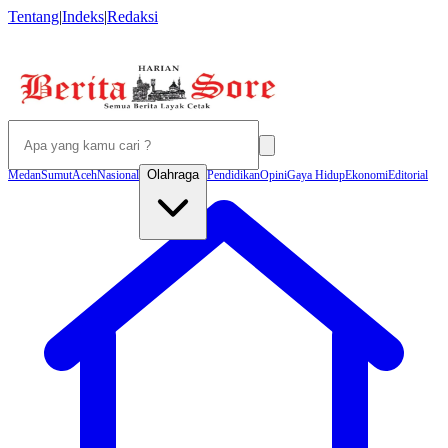
Tentang
|
Indeks
|
Redaksi
Olahraga
Medan
Sumut
Aceh
Nasional
Pendidikan
Opini
Gaya Hidup
Ekonomi
Editorial