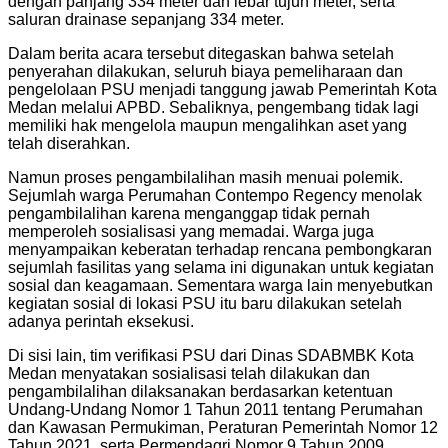
dengan panjang 334 meter dan lebar tujuh meter, serta
saluran drainase sepanjang 334 meter.
Dalam berita acara tersebut ditegaskan bahwa setelah
penyerahan dilakukan, seluruh biaya pemeliharaan dan
pengelolaan PSU menjadi tanggung jawab Pemerintah Kota
Medan melalui APBD. Sebaliknya, pengembang tidak lagi
memiliki hak mengelola maupun mengalihkan aset yang
telah diserahkan.
Namun proses pengambilalihan masih menuai polemik.
Sejumlah warga Perumahan Contempo Regency menolak
pengambilalihan karena menganggap tidak pernah
memperoleh sosialisasi yang memadai. Warga juga
menyampaikan keberatan terhadap rencana pembongkaran
sejumlah fasilitas yang selama ini digunakan untuk kegiatan
sosial dan keagamaan. Sementara warga lain menyebutkan
kegiatan sosial di lokasi PSU itu baru dilakukan setelah
adanya perintah eksekusi.
Di sisi lain, tim verifikasi PSU dari Dinas SDABMBK Kota
Medan menyatakan sosialisasi telah dilakukan dan
pengambilalihan dilaksanakan berdasarkan ketentuan
Undang-Undang Nomor 1 Tahun 2011 tentang Perumahan
dan Kawasan Permukiman, Peraturan Pemerintah Nomor 12
Tahun 2021, serta Permendagri Nomor 9 Tahun 2009