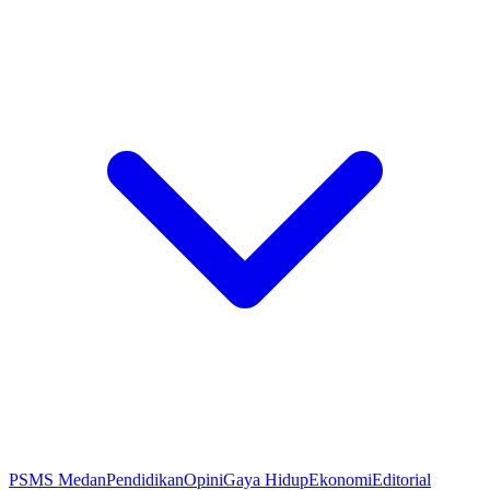
PSMS Medan
Pendidikan
Opini
Gaya Hidup
Ekonomi
Editorial