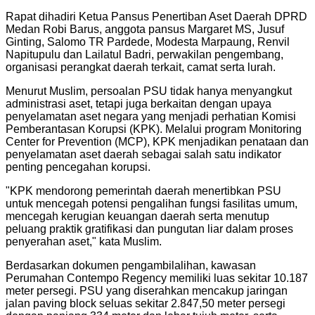
Rapat dihadiri Ketua Pansus Penertiban Aset Daerah DPRD
Medan Robi Barus, anggota pansus Margaret MS, Jusuf
Ginting, Salomo TR Pardede, Modesta Marpaung, Renvil
Napitupulu dan Lailatul Badri, perwakilan pengembang,
organisasi perangkat daerah terkait, camat serta lurah.
Menurut Muslim, persoalan PSU tidak hanya menyangkut
administrasi aset, tetapi juga berkaitan dengan upaya
penyelamatan aset negara yang menjadi perhatian Komisi
Pemberantasan Korupsi (KPK). Melalui program Monitoring
Center for Prevention (MCP), KPK menjadikan penataan dan
penyelamatan aset daerah sebagai salah satu indikator
penting pencegahan korupsi.
"KPK mendorong pemerintah daerah menertibkan PSU
untuk mencegah potensi pengalihan fungsi fasilitas umum,
mencegah kerugian keuangan daerah serta menutup
peluang praktik gratifikasi dan pungutan liar dalam proses
penyerahan aset," kata Muslim.
Berdasarkan dokumen pengambilalihan, kawasan
Perumahan Contempo Regency memiliki luas sekitar 10.187
meter persegi. PSU yang diserahkan mencakup jaringan
jalan paving block seluas sekitar 2.847,50 meter persegi