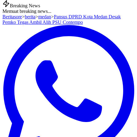
Breaking News
Memuat breaking news...
Beritasore
>
berita
>
medan
>
Pansus DPRD Kota Medan Desak
Pemko Tegas Ambil Alih PSU Contempo