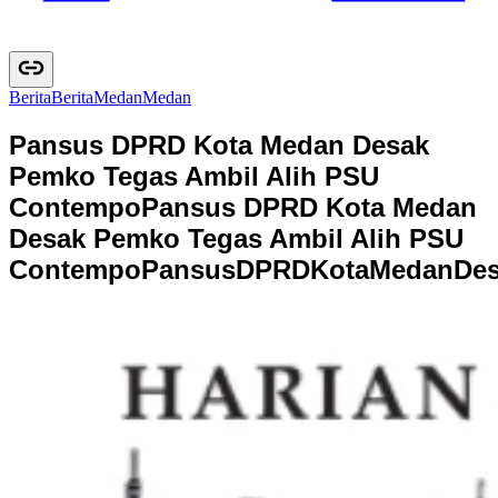
Berita
B
e
r
i
t
a
Medan
M
e
d
a
n
Pansus DPRD Kota Medan Desak
Pemko Tegas Ambil Alih PSU
Contempo
Pansus DPRD Kota Medan
Desak Pemko Tegas Ambil Alih PSU
Contempo
P
a
n
s
u
s
D
P
R
D
K
o
t
a
M
e
d
a
n
D
e