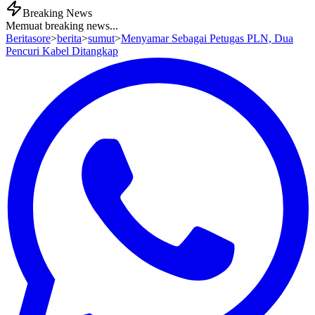
Breaking News
Memuat breaking news...
Beritasore
>
berita
>
sumut
>
Menyamar Sebagai Petugas PLN, Dua
Pencuri Kabel Ditangkap