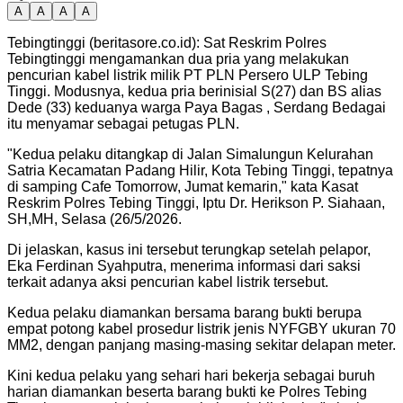
A
A
A
A
Tebingtinggi (beritasore.co.id): Sat Reskrim Polres
Tebingtinggi mengamankan dua pria yang melakukan
pencurian kabel listrik milik PT PLN Persero ULP Tebing
Tinggi. Modusnya, kedua pria berinisial S(27) dan BS alias
Dede (33) keduanya warga Paya Bagas , Serdang Bedagai
itu menyamar sebagai petugas PLN.
"Kedua pelaku ditangkap di Jalan Simalungun Kelurahan
Satria Kecamatan Padang Hilir, Kota Tebing Tinggi, tepatnya
di samping Cafe Tomorrow, Jumat kemarin," kata Kasat
Reskrim Polres Tebing Tinggi, Iptu Dr. Herikson P. Siahaan,
SH,MH, Selasa (26/5/2026.
Di jelaskan, kasus ini tersebut terungkap setelah pelapor,
Eka Ferdinan Syahputra, menerima informasi dari saksi
terkait adanya aksi pencurian kabel listrik tersebut.
Kedua pelaku diamankan bersama barang bukti berupa
empat potong kabel prosedur listrik jenis NYFGBY ukuran 70
MM2, dengan panjang masing-masing sekitar delapan meter.
Kini kedua pelaku yang sehari hari bekerja sebagai buruh
harian diamankan beserta barang bukti ke Polres Tebing