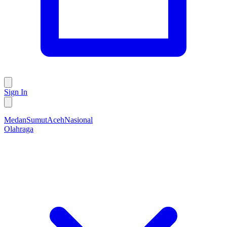
Sign In
Medan
Sumut
Aceh
Nasional
Olahraga