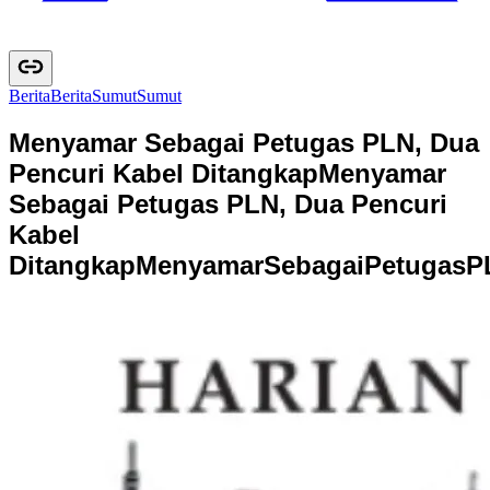
Berita
B
e
r
i
t
a
Sumut
S
u
m
u
t
Menyamar Sebagai Petugas PLN, Dua
Pencuri Kabel Ditangkap
Menyamar
Sebagai Petugas PLN, Dua Pencuri
Kabel
Ditangkap
M
e
n
y
a
m
a
r
S
e
b
a
g
a
i
P
e
t
u
g
a
s
P