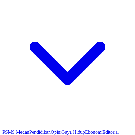
PSMS Medan
Pendidikan
Opini
Gaya Hidup
Ekonomi
Editorial