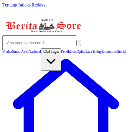
Tentang
|
Indeks
|
Redaksi
Olahraga
Medan
Sumut
Aceh
Nasional
Pendidikan
Opini
Gaya Hidup
Ekonomi
Editorial