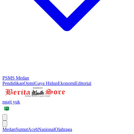
PSMS Medan
Pendidikan
Opini
Gaya Hidup
Ekonomi
Editorial
ngaji yuk
Medan
Sumut
Aceh
Nasional
Olahraga