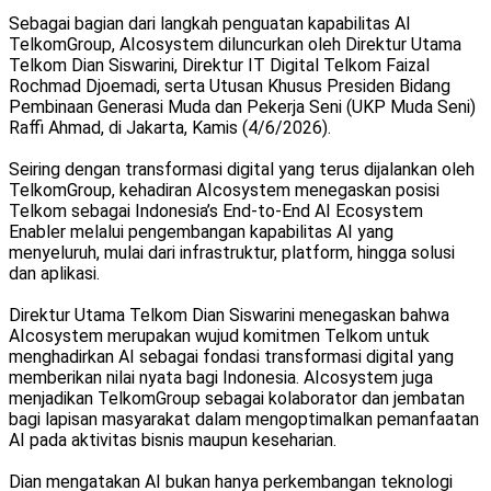
Sebagai bagian dari langkah penguatan kapabilitas AI
TelkomGroup, AIcosystem diluncurkan oleh Direktur Utama
Telkom Dian Siswarini, Direktur IT Digital Telkom Faizal
Rochmad Djoemadi, serta Utusan Khusus Presiden Bidang
Pembinaan Generasi Muda dan Pekerja Seni (UKP Muda Seni)
Raffi Ahmad, di Jakarta, Kamis (4/6/2026).
Seiring dengan transformasi digital yang terus dijalankan oleh
TelkomGroup, kehadiran AIcosystem menegaskan posisi
Telkom sebagai Indonesia’s End-to-End AI Ecosystem
Enabler melalui pengembangan kapabilitas AI yang
menyeluruh, mulai dari infrastruktur, platform, hingga solusi
dan aplikasi.
Direktur Utama Telkom Dian Siswarini menegaskan bahwa
AIcosystem merupakan wujud komitmen Telkom untuk
menghadirkan AI sebagai fondasi transformasi digital yang
memberikan nilai nyata bagi Indonesia. AIcosystem juga
menjadikan TelkomGroup sebagai kolaborator dan jembatan
bagi lapisan masyarakat dalam mengoptimalkan pemanfaatan
AI pada aktivitas bisnis maupun keseharian.
Dian mengatakan AI bukan hanya perkembangan teknologi