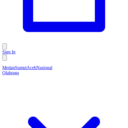
Sign In
Medan
Sumut
Aceh
Nasional
Olahraga