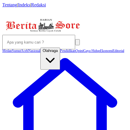
Tentang
|
Indeks
|
Redaksi
Olahraga
Medan
Sumut
Aceh
Nasional
Pendidikan
Opini
Gaya Hidup
Ekonomi
Editorial