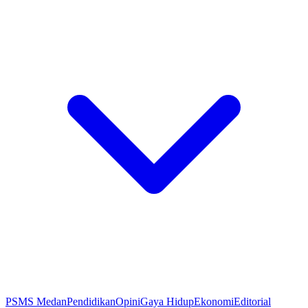
PSMS Medan
Pendidikan
Opini
Gaya Hidup
Ekonomi
Editorial