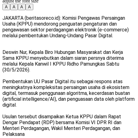
adjust the font size
A
A
A
A
JAKARTA (beritasoreco.id): Komisi Pengawas Persaingan
Usaha (KPPU) mendorong penguatan pengaturan dan
pengawasan sektor perdagangan elektronik (e-commerce)
melalui pembentukan Undang-Undang Pasar Digital.
Deswin Nur, Kepala Biro Hubungan Masyarakat dan Kerja
Sama KPPU menyebutkan dalam siaran persnya diterima
melalui Kepala Kanwil I KPPU Ridho Pamungkas Sabtu
(30/5/2026).
Pembentukan UU Pasar Digital itu sebagai respons atas
meningkatnya kompleksitas persaingan usaha di ekosistem
digital, termasuk penggunaan algoritma, kecerdasan buatan
(artificial intelligence/AI), dan penguasaan data oleh platform
digital.
Usulan tersebut disampaikan Ketua KPPU dalam Rapat
Dengar Pendapat (RDP) bersama Komisi VI DPR RI dan
Menteri Perdagangan, Wakil Menteri Perdagangan, dan
Pelaksana