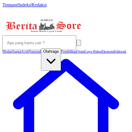
Tentang
|
Indeks
|
Redaksi
Olahraga
Medan
Sumut
Aceh
Nasional
Pendidikan
Opini
Gaya Hidup
Ekonomi
Editorial