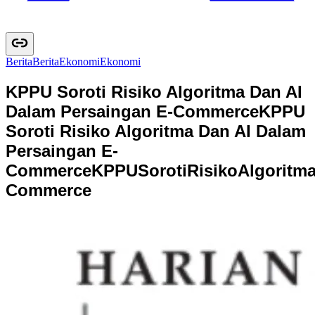
Berita
B
e
r
i
t
a
Ekonomi
E
k
o
n
o
m
i
KPPU Soroti Risiko Algoritma Dan AI
Dalam Persaingan E-Commerce
KPPU
Soroti Risiko Algoritma Dan AI Dalam
Persaingan E-
Commerce
K
P
P
U
S
o
r
o
t
i
R
i
s
i
k
o
A
l
g
o
r
i
t
m
C
o
m
m
e
r
c
e