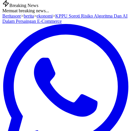
Breaking News
Memuat breaking news...
Beritasore
>
berita
>
ekonomi
>
KPPU Soroti Risiko Algoritma Dan AI
Dalam Persaingan E-Commerce