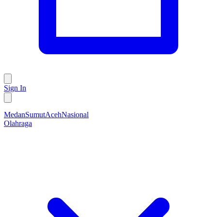
Sign In
Medan
Sumut
Aceh
Nasional
Olahraga