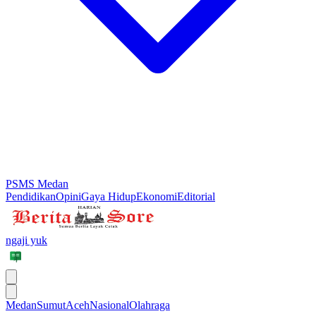
PSMS Medan
Pendidikan
Opini
Gaya Hidup
Ekonomi
Editorial
ngaji yuk
Medan
Sumut
Aceh
Nasional
Olahraga