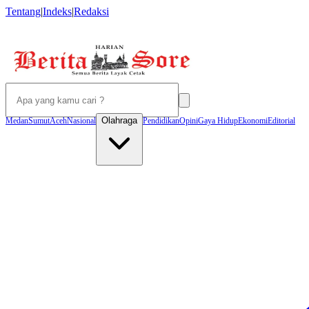
Tentang
|
Indeks
|
Redaksi
Olahraga
Medan
Sumut
Aceh
Nasional
Pendidikan
Opini
Gaya Hidup
Ekonomi
Editorial