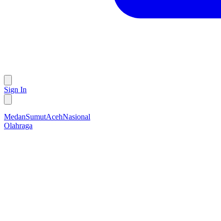
Sign In
Medan
Sumut
Aceh
Nasional
Olahraga