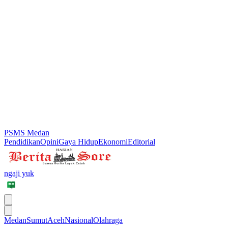
PSMS Medan
Pendidikan
Opini
Gaya Hidup
Ekonomi
Editorial
ngaji yuk
Medan
Sumut
Aceh
Nasional
Olahraga