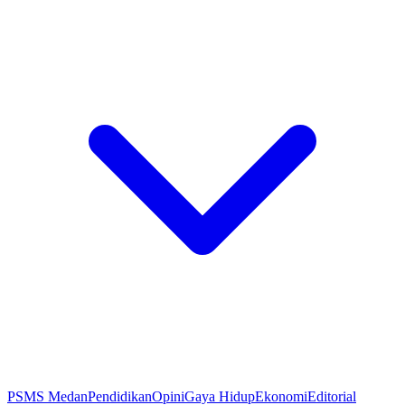
PSMS Medan
Pendidikan
Opini
Gaya Hidup
Ekonomi
Editorial