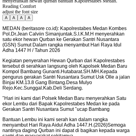
menyerahkan hewan qurban bantuan Kapolrestabes Medan.
Reading Comfort
adjust the font size
A
A
A
A
MEDAN (beritasore co.id): Kapolrestabes Medan Kombes
Pol.Dr.Jean Calviin Simanjuntak.S.I.K.M.H menyerahkan
satu ekor hewan Qurban ke Gerakan Santri Nusantara
(GSN) Sumut Dalam rangka menyambut Hari Raya Idul
Adha 1447 H / Tahun 2026
Kegiatan penyerahan Hewan Qurban dari Kapolrestabes
tersebut di serahkan langsung oleh Kapolsek Medan Baru
Kompol Bambang Gunanti.Hutabarat.SH.MH.Kepada
pengurus gerakan Santri Nusantara Sumut Usk Olle a jalan
Binjai KM.13.8 Gang Bintang.Desa Mulyo
Rejo.Kec.Sunggal.Kab.Deli Serdang.
"Hari ini kami dari Polsek Medan Baru menyerahkan Satu
ekor Lembu dari Bapak Kapolrestabes Medan ke pada
Gerakan Santri Nusantara Sumut "ucap Bambang
Bantuan Lembu ini kami serah kan dalam rangka
menyambut Hari Raya Aidul Adha 1447.H.(2026)Semoga
nantinya daging Qurban ini dapat di bagikan kepada warga
santri dan masyarakat sekitarnya.