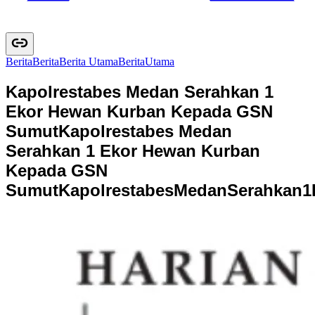
Berita
B
e
r
i
t
a
Berita Utama
B
e
r
i
t
a
U
t
a
m
a
Kapolrestabes Medan Serahkan 1
Ekor Hewan Kurban Kepada GSN
Sumut
Kapolrestabes Medan
Serahkan 1 Ekor Hewan Kurban
Kepada GSN
Sumut
K
a
p
o
l
r
e
s
t
a
b
e
s
M
e
d
a
n
S
e
r
a
h
k
a
n
1