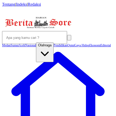
Tentang
|
Indeks
|
Redaksi
Olahraga
Medan
Sumut
Aceh
Nasional
Pendidikan
Opini
Gaya Hidup
Ekonomi
Editorial