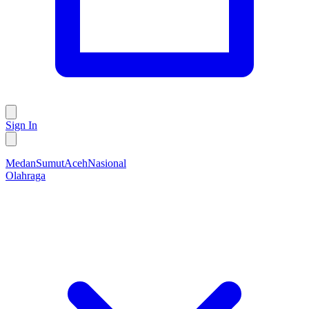
Sign In
Medan
Sumut
Aceh
Nasional
Olahraga