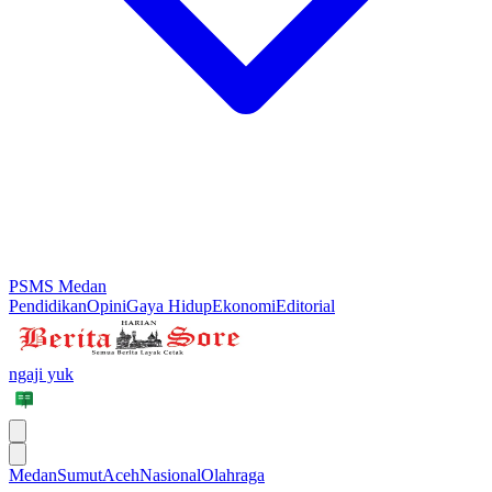
PSMS Medan
Pendidikan
Opini
Gaya Hidup
Ekonomi
Editorial
ngaji yuk
Medan
Sumut
Aceh
Nasional
Olahraga