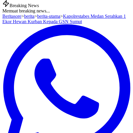
Breaking News
Memuat breaking news...
Beritasore
>
berita
>
berita-utama
>
Kapolrestabes Medan Serahkan 1
Ekor Hewan Kurban Kepada GSN Sumut