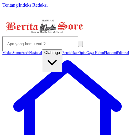
Tentang
|
Indeks
|
Redaksi
Olahraga
Medan
Sumut
Aceh
Nasional
Pendidikan
Opini
Gaya Hidup
Ekonomi
Editorial