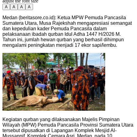
adjust the font size
A
A
A
A
Medan (beritasore.co.id): Ketua MPW Pemuda Pancasila
Sumatera Utara, Musa Rajekshah mengapresiasi semangat
dan kepedulian kader Pemuda Pancasila dalam
pelaksanaan ibadah qurban Idul Adha 1447 H/2026 M.
Tahun ini, jumlah hewan qurban yang berhasil dihimpun
mengalami peningkatan menjadi 17 ekor sapi/lembu.
Kegiatan qurban yang dilaksanakan Majelis Pimpinan
Wilayah (MPW) Pemuda Pancasila Provinsi Sumatera Utara
tersebut dipusatkan di Lapangan Komplek Mesjid Al-
Mussannif, Komplek Cemara Asri, Medan, pada 10