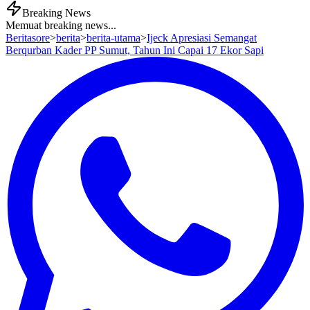
Breaking News
Memuat breaking news...
Beritasore
>
berita
>
berita-utama
>
Ijeck Apresiasi Semangat
Berqurban Kader PP Sumut, Tahun Ini Capai 17 Ekor Sapi