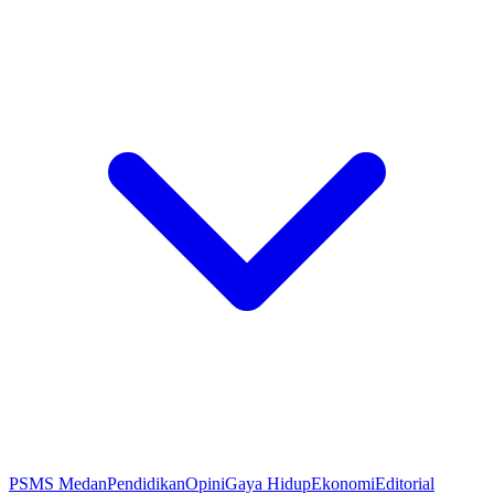
PSMS Medan
Pendidikan
Opini
Gaya Hidup
Ekonomi
Editorial