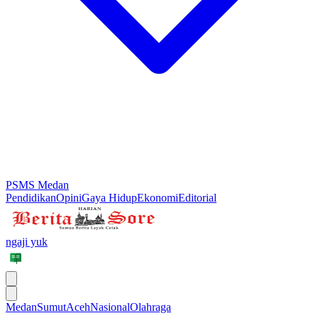
PSMS Medan
Pendidikan
Opini
Gaya Hidup
Ekonomi
Editorial
ngaji yuk
Medan
Sumut
Aceh
Nasional
Olahraga