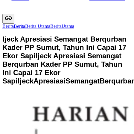
Berita
B
e
r
i
t
a
Berita Utama
B
e
r
i
t
a
U
t
a
m
a
Ijeck Apresiasi Semangat Berqurban
Kader PP Sumut, Tahun Ini Capai 17
Ekor Sapi
Ijeck Apresiasi Semangat
Berqurban Kader PP Sumut, Tahun
Ini Capai 17 Ekor
Sapi
I
j
e
c
k
A
p
r
e
s
i
a
s
i
S
e
m
a
n
g
a
t
B
e
r
q
u
r
b
a