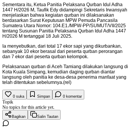
Sementara itu, Ketua Panitia Pelaksana Qurban Idul Adha
1447 H/2026 M, Taufik Edy didampingi Sekretaris Irwansyah
menjelaskan bahwa kegiatan qurban ini dilaksanakan
berdasarkan Surat Keputusan MPW Pemuda Pancasila
Sumatera Utara Nomor: 104.E1./MPW-PP/SUMUT/VII/2025
tentang Susunan Panitia Pelaksana Qurban Idul Adha 1447
H/2026 M tertanggal 18 Juli 2025.
Ia menyebutkan, dari total 17 ekor sapi yang dikurbankan,
sebanyak 10 ekor berasal dari peserta qurban perorangan
dan 7 ekor dari peserta qurban kelompok.
Pelaksanaan qurban di Aceh Tamiang dilakukan langsung di
Kota Kuala Simpang, kemudian daging qurban diantar
langsung oleh panitia ke desa-desa penerima manfaat yang
telah ditentukan sebelumnya.(rel)
0
suka
Simpan
0
komentar
Topik
No topics for this article yet.
Bagikan
Salin Tautan