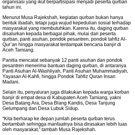
organisasi yang ikut berpartisipasi menjadi peserta qurban
tahun ini.
Menurut Musa Rajekshah, kegiatan qurban bukan hanya
bentuk ibadah, tetapi juga wujud kepedulian sosial terhadap
masyarakat yang membutuhkan. Karena itu, daging qurban
disalurkan kepada berbagai pihak, mulai dari peserta
qurban, panti asuhan, pondok pesantren, pondok tahfiz Al-
Qur’an hingga masyarakat terdampak bencana banjir di
Aceh Tamiang.
Panitia mencatat sebanyak 12 panti asuhan dan pondok
pesantren menerima bantuan daging qurban, di antaranya
Panti Asuhan Al-Washliyah, Panti Asuhan Muhammadiyah,
Yayasan Al-Kahfi, hingga Pondok Tahfiz Quran Insan
Madani.
Selain itu, penyaluran juga dilakukan kepada warga korban
banjir di empat desa di Kabupaten Aceh Tamiang, yakni
Desa Batang Ara, Desa Blang Kandis, Desa Tanjung
Gelumpang dan Desa Lubuk Sidup.
“Kita berharap ke depan jumlah peserta qurban terus
bertambah sehingga manfaatnya bisa dirasakan lebih luas
oleh masyarakat,” tambah Musa Rajekshah.