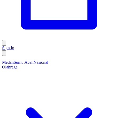
Sign In
Medan
Sumut
Aceh
Nasional
Olahraga