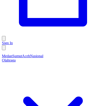
Sign In
Medan
Sumut
Aceh
Nasional
Olahraga