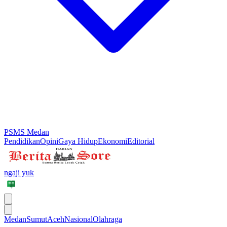
PSMS Medan
Pendidikan
Opini
Gaya Hidup
Ekonomi
Editorial
ngaji yuk
Medan
Sumut
Aceh
Nasional
Olahraga