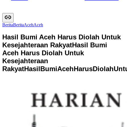
Berita
B
e
r
i
t
a
Aceh
A
c
e
h
Hasil Bumi Aceh Harus Diolah Untuk
Kesejahteraan Rakyat
Hasil Bumi
Aceh Harus Diolah Untuk
Kesejahteraan
Rakyat
H
a
s
i
l
B
u
m
i
A
c
e
h
H
a
r
u
s
D
i
o
l
a
h
U
n
t