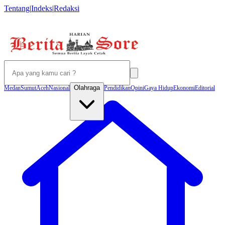
Tentang
|
Indeks
|
Redaksi
Olahraga
Medan
Sumut
Aceh
Nasional
Pendidikan
Opini
Gaya Hidup
Ekonomi
Editorial