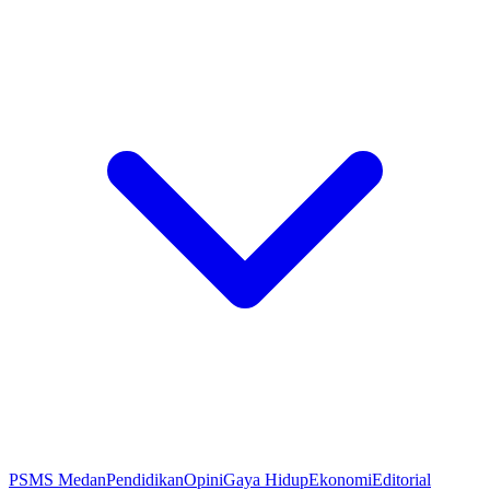
PSMS Medan
Pendidikan
Opini
Gaya Hidup
Ekonomi
Editorial