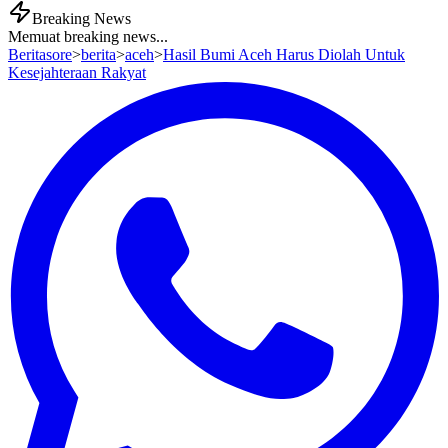
Breaking News
Memuat breaking news...
Beritasore
>
berita
>
aceh
>
Hasil Bumi Aceh Harus Diolah Untuk
Kesejahteraan Rakyat