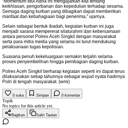
“Momentum Idul Adha ini mengajarkan kita tentang
keikhlasan, pengorbanan dan kepedulian terhadap sesama.
Semoga daging kurban yang dibagikan dapat memberikan
manfaat dan kebahagiaan bagi penerima,” ujarnya.
Selain sebagai bentuk ibadah, kegiatan kurban ini juga
menjadi sarana mempererat silaturahmi dan kebersamaan
antara personel Polres Aceh Singkil dengan masyarakat
serta para mitra media yang selama ini turut mendukung
pelaksanaan tugas kepolisian.
Suasana penuh kekeluargaan semakin terjalin selama
proses penyembelihan hingga pembagian daging kurban.
Polres Aceh Singkil berharap kegiatan seperti ini dapat terus
dilaksanakan setiap tahunnya sebagai wujud nyata hadirnya
Polri di tengah masyarakat. (wmi)
0
suka
Simpan
0
komentar
Topik
No topics for this article yet.
Bagikan
Salin Tautan