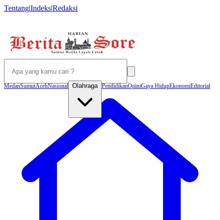
Tentang
|
Indeks
|
Redaksi
Olahraga
Medan
Sumut
Aceh
Nasional
Pendidikan
Opini
Gaya Hidup
Ekonomi
Editorial