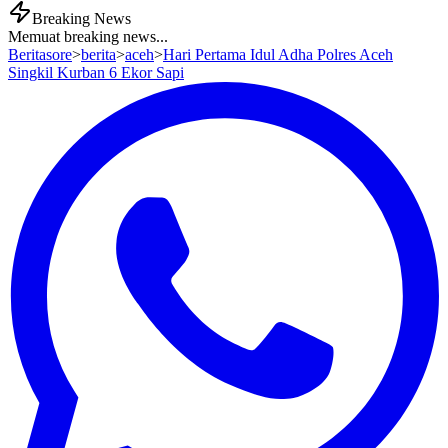
Breaking News
Memuat breaking news...
Beritasore
>
berita
>
aceh
>
Hari Pertama Idul Adha Polres Aceh
Singkil Kurban 6 Ekor Sapi