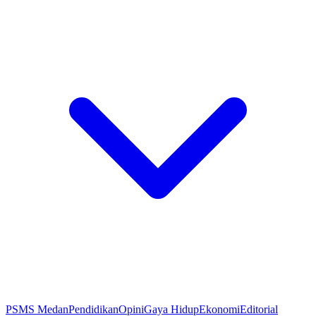
PSMS Medan
Pendidikan
Opini
Gaya Hidup
Ekonomi
Editorial