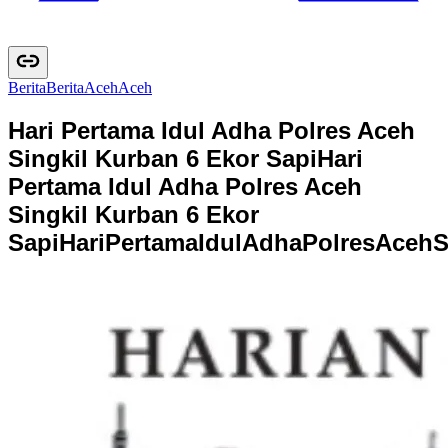
Berita
B
e
r
i
t
a
Aceh
A
c
e
h
Hari Pertama Idul Adha Polres Aceh
Singkil Kurban 6 Ekor Sapi
Hari
Pertama Idul Adha Polres Aceh
Singkil Kurban 6 Ekor
Sapi
H
a
r
i
P
e
r
t
a
m
a
I
d
u
l
A
d
h
a
P
o
l
r
e
s
A
c
e
h