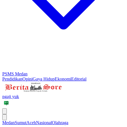
PSMS Medan
Pendidikan
Opini
Gaya Hidup
Ekonomi
Editorial
ngaji yuk
Medan
Sumut
Aceh
Nasional
Olahraga