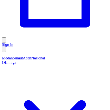
Sign In
Medan
Sumut
Aceh
Nasional
Olahraga