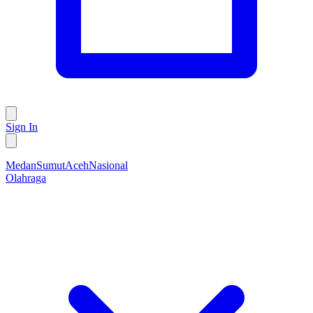
Sign In
Medan
Sumut
Aceh
Nasional
Olahraga