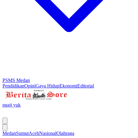
PSMS Medan
Pendidikan
Opini
Gaya Hidup
Ekonomi
Editorial
ngaji yuk
Medan
Sumut
Aceh
Nasional
Olahraga