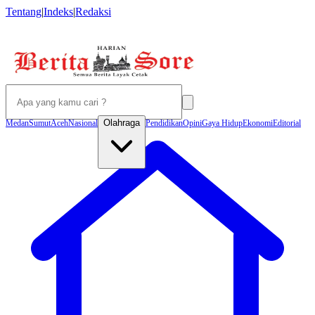
Tentang
|
Indeks
|
Redaksi
Olahraga
Medan
Sumut
Aceh
Nasional
Pendidikan
Opini
Gaya Hidup
Ekonomi
Editorial