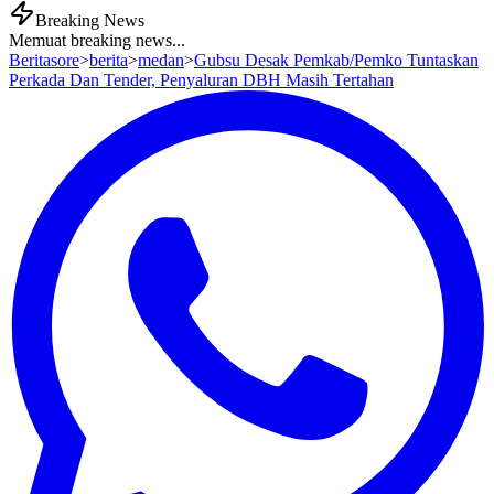
Breaking News
Memuat breaking news...
Beritasore
>
berita
>
medan
>
Gubsu Desak Pemkab/Pemko Tuntaskan
Perkada Dan Tender, Penyaluran DBH Masih Tertahan