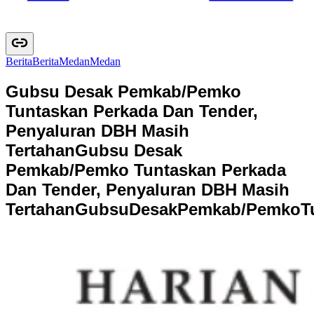
Berita
B
e
r
i
t
a
Medan
M
e
d
a
n
Gubsu Desak Pemkab/Pemko
Tuntaskan Perkada Dan Tender,
Penyaluran DBH Masih
Tertahan
Gubsu Desak
Pemkab/Pemko Tuntaskan Perkada
Dan Tender, Penyaluran DBH Masih
Tertahan
G
u
b
s
u
D
e
s
a
k
P
e
m
k
a
b
/
P
e
m
k
o
T