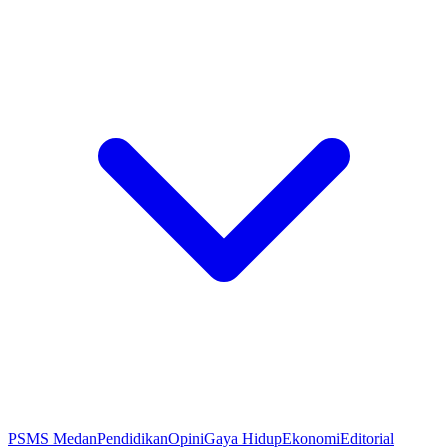
PSMS Medan
Pendidikan
Opini
Gaya Hidup
Ekonomi
Editorial