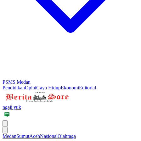
PSMS Medan
Pendidikan
Opini
Gaya Hidup
Ekonomi
Editorial
ngaji yuk
Medan
Sumut
Aceh
Nasional
Olahraga