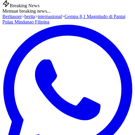
Breaking News
Memuat breaking news...
Beritasore
>
berita
>
internasional
>
Gempa 8,1 Magnitudo di Pantai
Pulau Mindanao Filipina