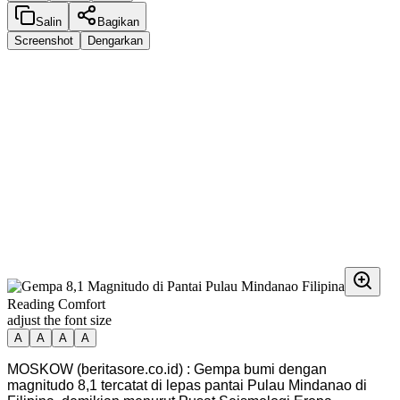
Salin
Bagikan
Screenshot
Dengarkan
Reading Comfort
adjust the font size
A
A
A
A
MOSKOW (beritasore.co.id) : Gempa bumi dengan
magnitudo 8,1 tercatat di lepas pantai Pulau Mindanao di