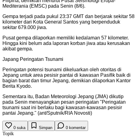
Filipina, demikian menurut Pusat Seismologi Eropa-
Mediterania (EMSC) pada Senin (8/6).
Gempa terjadi pada pukul 23:37 GMT dan berjarak sekitar 58
kilometer dari Kota General Santos yang berpenduduk
sekitar 679.000 jiwa.
Pusat gempa dilaporkan memiliki kedalaman 57 kilometer.
Hingga kini belum ada laporan korban jiwa atau kerusakan
akibat gempa.
Japang Peringatan Tsunami
Peringatan potensi tsunami dikeluarkan oleh otoritas di
Jepang untuk area pesisir pantai di kawasan Pasifik baik di
bagian barat dan timur Jepang, demikian dilaporkan Kantor
Berita Kyodo.
Sementara itu, Badan Meteorologi Jepang (JMA) dikutip
pada Senin menayangkan pesan peringatan "Peringatan
tsunami saat ini berlaku bagi kawasan-kawasan pesisir
pantai Jepang." (ant/Sputnik/RIA Novosti)
0
suka
Simpan
0
komentar
Topik