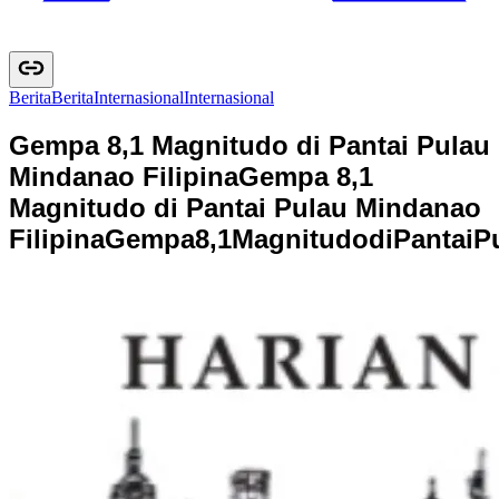
Berita
B
e
r
i
t
a
Internasional
I
n
t
e
r
n
a
s
i
o
n
a
l
Gempa 8,1 Magnitudo di Pantai Pulau
Mindanao Filipina
Gempa 8,1
Magnitudo di Pantai Pulau Mindanao
Filipina
G
e
m
p
a
8
,
1
M
a
g
n
i
t
u
d
o
d
i
P
a
n
t
a
i
P