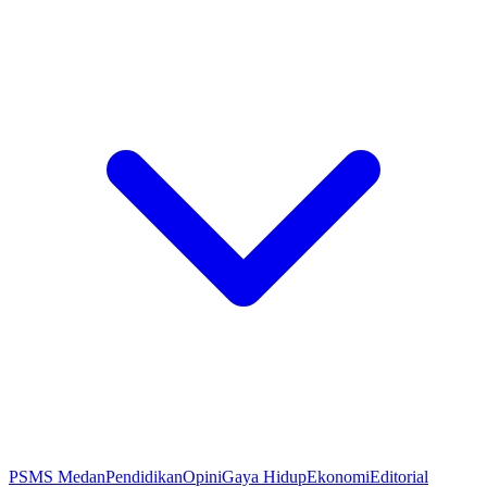
PSMS Medan
Pendidikan
Opini
Gaya Hidup
Ekonomi
Editorial