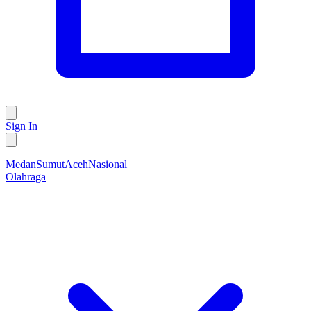
Sign In
Medan
Sumut
Aceh
Nasional
Olahraga