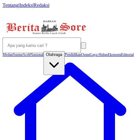
Tentang
|
Indeks
|
Redaksi
Olahraga
Medan
Sumut
Aceh
Nasional
Pendidikan
Opini
Gaya Hidup
Ekonomi
Editorial