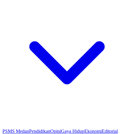
PSMS Medan
Pendidikan
Opini
Gaya Hidup
Ekonomi
Editorial