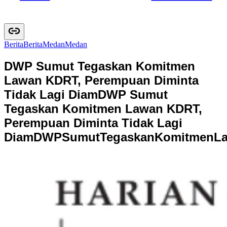
Berita
B
e
r
i
t
a
Medan
M
e
d
a
n
DWP Sumut Tegaskan Komitmen
Lawan KDRT, Perempuan Diminta
Tidak Lagi Diam
DWP Sumut
Tegaskan Komitmen Lawan KDRT,
Perempuan Diminta Tidak Lagi
Diam
D
W
P
S
u
m
u
t
T
e
g
a
s
k
a
n
K
o
m
i
t
m
e
n
L