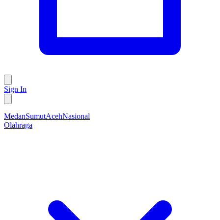
Sign In
Medan
Sumut
Aceh
Nasional
Olahraga