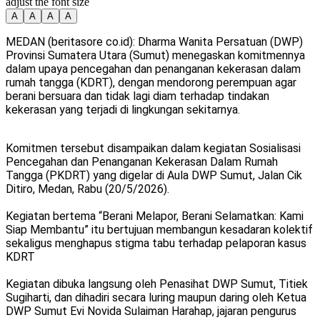
adjust the font size
A
A
A
A
MEDAN (beritasore co.id): Dharma Wanita Persatuan (DWP)
Provinsi Sumatera Utara (Sumut) menegaskan komitmennya
dalam upaya pencegahan dan penanganan kekerasan dalam
rumah tangga (KDRT), dengan mendorong perempuan agar
berani bersuara dan tidak lagi diam terhadap tindakan
kekerasan yang terjadi di lingkungan sekitarnya.
Komitmen tersebut disampaikan dalam kegiatan Sosialisasi
Pencegahan dan Penanganan Kekerasan Dalam Rumah
Tangga (PKDRT) yang digelar di Aula DWP Sumut, Jalan Cik
Ditiro, Medan, Rabu (20/5/2026).
Kegiatan bertema “Berani Melapor, Berani Selamatkan: Kami
Siap Membantu” itu bertujuan membangun kesadaran kolektif
sekaligus menghapus stigma tabu terhadap pelaporan kasus
KDRT
Kegiatan dibuka langsung oleh Penasihat DWP Sumut, Titiek
Sugiharti, dan dihadiri secara luring maupun daring oleh Ketua
DWP Sumut Evi Novida Sulaiman Harahap, jajaran pengurus