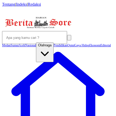
Tentang
|
Indeks
|
Redaksi
Olahraga
Medan
Sumut
Aceh
Nasional
Pendidikan
Opini
Gaya Hidup
Ekonomi
Editorial