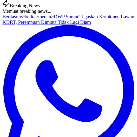
Breaking News
Memuat breaking news...
Beritasore
>
berita
>
medan
>
DWP Sumut Tegaskan Komitmen Lawan
KDRT, Perempuan Diminta Tidak Lagi Diam