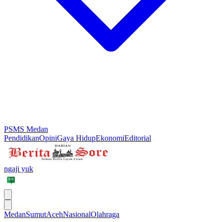
PSMS Medan
Pendidikan
Opini
Gaya Hidup
Ekonomi
Editorial
ngaji yuk
Medan
Sumut
Aceh
Nasional
Olahraga