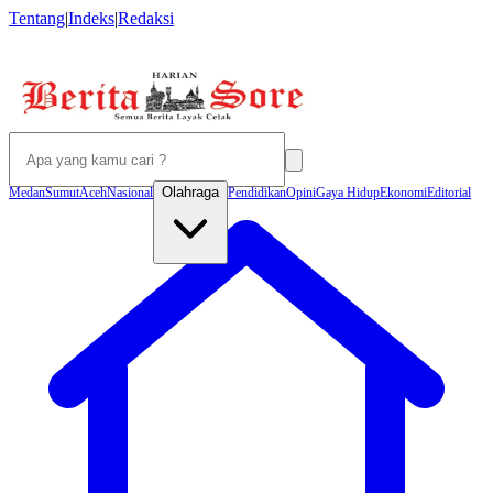
Tentang
|
Indeks
|
Redaksi
Olahraga
Medan
Sumut
Aceh
Nasional
Pendidikan
Opini
Gaya Hidup
Ekonomi
Editorial