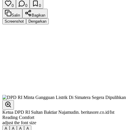
0
0
0
Salin
Bagikan
Screenshot
Dengarkan
Ketua DPD RI Sultan Baktiar Najamudin. beritasore.co.id/Ist
Reading Comfort
adjust the font size
A
A
A
A