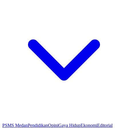
PSMS Medan
Pendidikan
Opini
Gaya Hidup
Ekonomi
Editorial