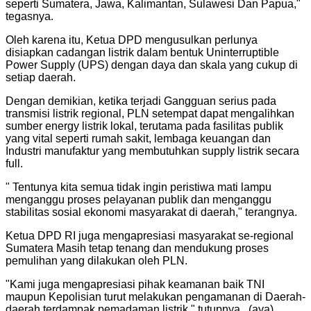
seperti Sumatera, Jawa, Kalimantan, Sulawesi Dan Papua,"
tegasnya.
Oleh karena itu, Ketua DPD mengusulkan perlunya
disiapkan cadangan listrik dalam bentuk Uninterruptible
Power Supply (UPS) dengan daya dan skala yang cukup di
setiap daerah.
Dengan demikian, ketika terjadi Gangguan serius pada
transmisi listrik regional, PLN setempat dapat mengalihkan
sumber energy listrik lokal, terutama pada fasilitas publik
yang vital seperti rumah sakit, lembaga keuangan dan
Industri manufaktur yang membutuhkan supply listrik secara
full.
" Tentunya kita semua tidak ingin peristiwa mati lampu
menganggu proses pelayanan publik dan menganggu
stabilitas sosial ekonomi masyarakat di daerah," terangnya.
Ketua DPD RI juga mengapresiasi masyarakat se-regional
Sumatera Masih tetap tenang dan mendukung proses
pemulihan yang dilakukan oleh PLN.
"Kami juga mengapresiasi pihak keamanan baik TNI
maupun Kepolisian turut melakukan pengamanan di Daerah-
daerah terdampak pemadaman listrik," tutupnya.. (aya)