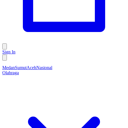
Sign In
Medan
Sumut
Aceh
Nasional
Olahraga