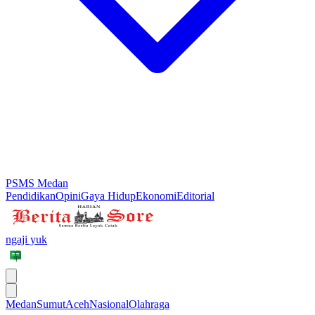
PSMS Medan
Pendidikan
Opini
Gaya Hidup
Ekonomi
Editorial
ngaji yuk
Medan
Sumut
Aceh
Nasional
Olahraga