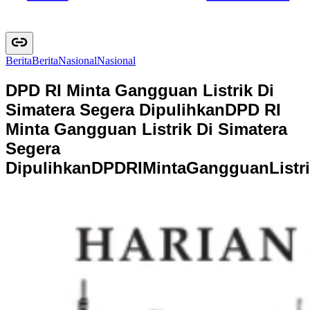
Berita
B
e
r
i
t
a
Nasional
N
a
s
i
o
n
a
l
DPD RI Minta Gangguan Listrik Di
Simatera Segera Dipulihkan
DPD RI
Minta Gangguan Listrik Di Simatera
Segera
Dipulihkan
D
P
D
R
I
M
i
n
t
a
G
a
n
g
g
u
a
n
L
i
s
t
r
i