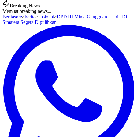
Breaking News
Memuat breaking news...
Beritasore
>
berita
>
nasional
>
DPD RI Minta Gangguan Listrik Di
Simatera Segera Dipulihkan