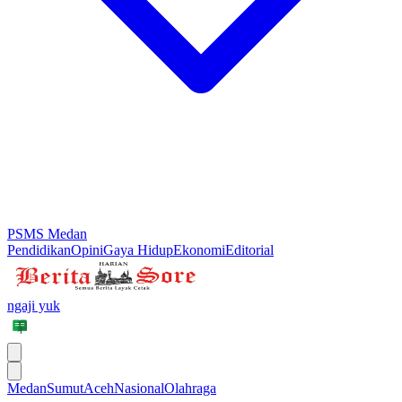
PSMS Medan
Pendidikan
Opini
Gaya Hidup
Ekonomi
Editorial
ngaji yuk
Medan
Sumut
Aceh
Nasional
Olahraga