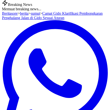
Breaking News
Memuat breaking news...
Beritasore
>
berita
>
sumut
>
Camat Gido Klarifikasi Pembongkaran
Penghalang Jalan di Gido Sesuai Aturan