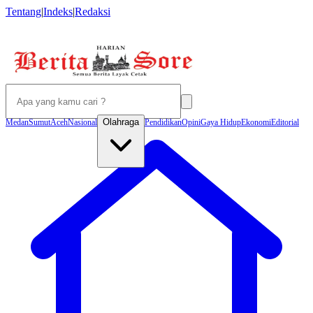
Tentang
|
Indeks
|
Redaksi
Olahraga
Medan
Sumut
Aceh
Nasional
Pendidikan
Opini
Gaya Hidup
Ekonomi
Editorial