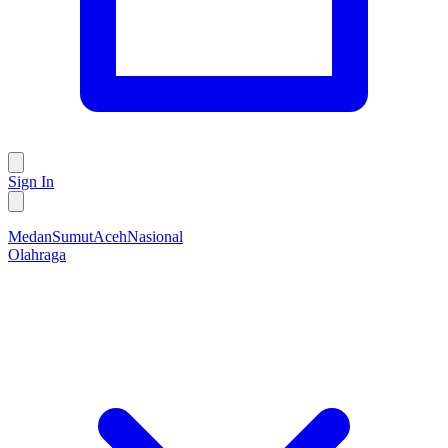
Sign In
Medan
Sumut
Aceh
Nasional
Olahraga