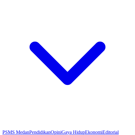
PSMS Medan
Pendidikan
Opini
Gaya Hidup
Ekonomi
Editorial