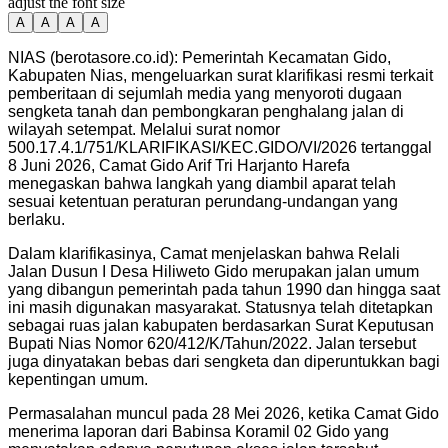
adjust the font size
A
A
A
A
NIAS (berotasore.co.id): Pemerintah Kecamatan Gido,
Kabupaten Nias, mengeluarkan surat klarifikasi resmi terkait
pemberitaan di sejumlah media yang menyoroti dugaan
sengketa tanah dan pembongkaran penghalang jalan di
wilayah setempat. Melalui surat nomor
500.17.4.1/751/KLARIFIKASI/KEC.GIDO/VI/2026 tertanggal
8 Juni 2026, Camat Gido Arif Tri Harjanto Harefa
menegaskan bahwa langkah yang diambil aparat telah
sesuai ketentuan peraturan perundang-undangan yang
berlaku.
Dalam klarifikasinya, Camat menjelaskan bahwa Relali
Jalan Dusun I Desa Hiliweto Gido merupakan jalan umum
yang dibangun pemerintah pada tahun 1990 dan hingga saat
ini masih digunakan masyarakat. Statusnya telah ditetapkan
sebagai ruas jalan kabupaten berdasarkan Surat Keputusan
Bupati Nias Nomor 620/412/K/Tahun/2022. Jalan tersebut
juga dinyatakan bebas dari sengketa dan diperuntukkan bagi
kepentingan umum.
Permasalahan muncul pada 28 Mei 2026, ketika Camat Gido
menerima laporan dari Babinsa Koramil 02 Gido yang