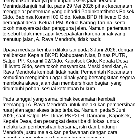
menyatakan adanya penutupan akses jalan tersebut.
Menindaklanjuti hal itu, pada 29 Mei 2026 pihak kecamatan
menggelar pertemuan yang dihadiri Babinkamtibmas Polsek
Gido, Babinsa Koramil 02 Gido, Ketua BPD Hiliweto Gido,
perangkat desa, Ketua LPM, Ketua Karang Taruna, serta
tokoh masyarakat dan pengguna jalan. Namun, pertemuan
tersebut tidak mencapai kesepakatan karena pihak yang
menutup jalan, A. Rava Mendrofa, tidak hadir.
Upaya mediasi kembali dilakukan pada 3 Juni 2026, dengan
melibatkan Kepala BKPD Kabupaten Nias, Dinas PUTR,
Satpol PP, Koramil 02/Gido, Kapolsek Gido, Kepala Desa
Hiliweto Gido, serta tokoh masyarakat. Meski demikian, A.
Rava Mendrofa kembali tidak hadir. Pemerintah Kecamatan
kemudian mengimbau agar pihak yang bersangkutan segera
membuka akses jalan dan membersihkan bagian yang
ditumbuhi pohon, sesuai ketentuan hukum.
Pada tanggal yang sama, pihak kecamatan kembali
memanggil A. Rava Mendrofa untuk melakukan pembersihan
ruas jalan agar akses tetap terbuka. Namun, pada 5 Juni
2026, saat Satpol PP, Dinas PKP2LH, Danramil, Kapolsek,
Kepala Desa, dan perangkat desa tiba di lokasi untuk
melakukan pembersihan bersama, istri dari Lindungi
Mendrofa justru melakukan perlawanan dengan cara
menghalangi petugas dan membuang sampah.