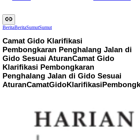
Berita
B
e
r
i
t
a
Sumut
S
u
m
u
t
Camat Gido Klarifikasi
Pembongkaran Penghalang Jalan di
Gido Sesuai Aturan
Camat Gido
Klarifikasi Pembongkaran
Penghalang Jalan di Gido Sesuai
Aturan
C
a
m
a
t
G
i
d
o
K
l
a
r
i
f
i
k
a
s
i
P
e
m
b
o
n
g