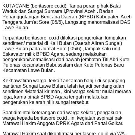
KUTACANE (beritasore.co.id): Tanpa peran pihak Balai
Waduk dan Sungai Sumatra I,Provinsi Aceh . Badan
Penanggulangan Bencana Daerah (BPBD) Kabupaten Aceh
Tenggara Jum'at Sore (05/6), Langsung menormalisasi DAS
Lawe Bulan.
Terpantau beritasore. co.id dilokasi pengerukan tumpukan
sendimen/ material di Kali Bulan (Daerah Aliran Sungai)
Lawe Bulan pada Jum'at Sore ( 05/6) , tampak satu unit
Eskavator milik BPBD Agara, sedang melakukan
pengerukan/Normalisasi dari bawah jembatan Titi Abri Kute
Pulonas kecamatan Babussalam dan Kute Pulonas Baru
Kecamatan Lawe Bulan.
Kekhawatiran warga, terkait ancaman banjir di sepanjang
bantaran Sungai Lawe Bulan, telah terjadi pendangkalan
sendimen /Material kiriman , kini warga sekitar mulai merasa
lega, karna pihak BPBD Agara tengah melakukan
pengerukan ke arah hilir sungai tersebut.
Saat dimintai keterangan dari warga sekitar, pengakuan
warga kepada beritasore.co.id , ini kegiatan aspirasi pak
Marawal Hakim Anggota DPRK Agara dari Partai Golkar.
Marawal Hakim saat dikonfirmasi beritasore. co.id via WA-