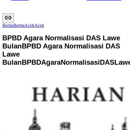
Berita
B
e
r
i
t
a
Aceh
A
c
e
h
BPBD Agara Normalisasi DAS Lawe
Bulan
BPBD Agara Normalisasi DAS
Lawe
Bulan
B
P
B
D
A
g
a
r
a
N
o
r
m
a
l
i
s
a
s
i
D
A
S
L
a
w