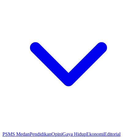
PSMS Medan
Pendidikan
Opini
Gaya Hidup
Ekonomi
Editorial