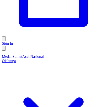
Sign In
Medan
Sumut
Aceh
Nasional
Olahraga