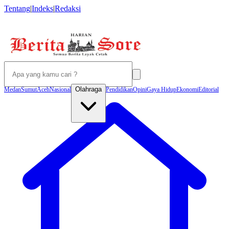
Tentang
|
Indeks
|
Redaksi
Olahraga
Medan
Sumut
Aceh
Nasional
Pendidikan
Opini
Gaya Hidup
Ekonomi
Editorial