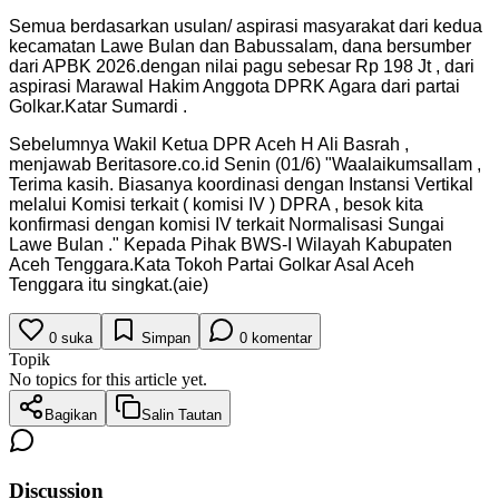
Semua berdasarkan usulan/ aspirasi masyarakat dari kedua
kecamatan Lawe Bulan dan Babussalam, dana bersumber
dari APBK 2026.dengan nilai pagu sebesar Rp 198 Jt , dari
aspirasi Marawal Hakim Anggota DPRK Agara dari partai
Golkar.Katar Sumardi .
Sebelumnya Wakil Ketua DPR Aceh H Ali Basrah ,
menjawab Beritasore.co.id Senin (01/6) "Waalaikumsallam ,
Terima kasih. Biasanya koordinasi dengan Instansi Vertikal
melalui Komisi terkait ( komisi IV ) DPRA , besok kita
konfirmasi dengan komisi IV terkait Normalisasi Sungai
Lawe Bulan ." Kepada Pihak BWS-I Wilayah Kabupaten
Aceh Tenggara.Kata Tokoh Partai Golkar Asal Aceh
Tenggara itu singkat.(aie)
0
suka
Simpan
0
komentar
Topik
No topics for this article yet.
Bagikan
Salin Tautan
Discussion