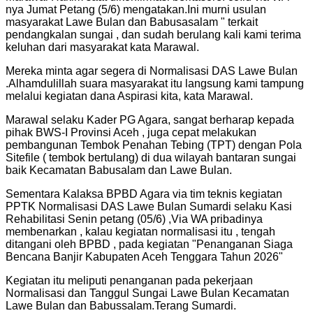
nya Jumat Petang (5/6) mengatakan.Ini murni usulan
masyarakat Lawe Bulan dan Babusasalam " terkait
pendangkalan sungai , dan sudah berulang kali kami terima
keluhan dari masyarakat kata Marawal.
Mereka minta agar segera di Normalisasi DAS Lawe Bulan
.Alhamdulillah suara masyarakat itu langsung kami tampung
melalui kegiatan dana Aspirasi kita, kata Marawal.
Marawal selaku Kader PG Agara, sangat berharap kepada
pihak BWS-I Provinsi Aceh , juga cepat melakukan
pembangunan Tembok Penahan Tebing (TPT) dengan Pola
Sitefile ( tembok bertulang) di dua wilayah bantaran sungai
baik Kecamatan Babusalam dan Lawe Bulan.
Sementara Kalaksa BPBD Agara via tim teknis kegiatan
PPTK Normalisasi DAS Lawe Bulan Sumardi selaku Kasi
Rehabilitasi Senin petang (05/6) ,Via WA pribadinya
membenarkan , kalau kegiatan normalisasi itu , tengah
ditangani oleh BPBD , pada kegiatan "Penanganan Siaga
Bencana Banjir Kabupaten Aceh Tenggara Tahun 2026"
Kegiatan itu meliputi penanganan pada pekerjaan
Normalisasi dan Tanggul Sungai Lawe Bulan Kecamatan
Lawe Bulan dan Babussalam.Terang Sumardi.