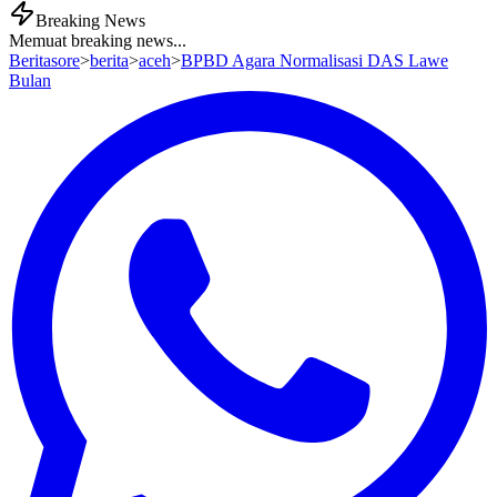
Breaking News
Memuat breaking news...
Beritasore
>
berita
>
aceh
>
BPBD Agara Normalisasi DAS Lawe
Bulan