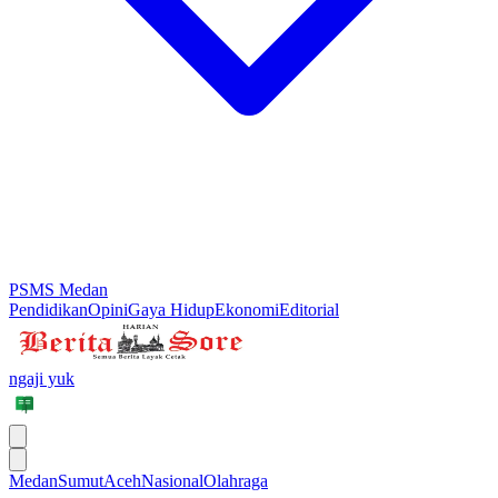
PSMS Medan
Pendidikan
Opini
Gaya Hidup
Ekonomi
Editorial
ngaji yuk
Medan
Sumut
Aceh
Nasional
Olahraga