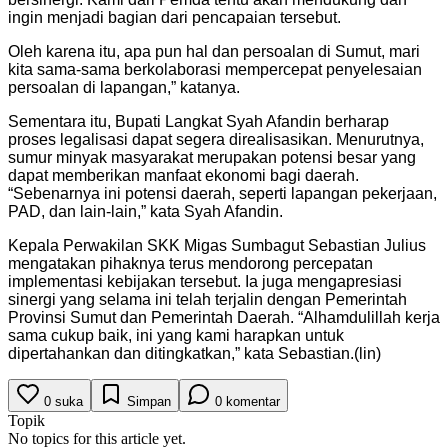
ingin menjadi bagian dari pencapaian tersebut.
Oleh karena itu, apa pun hal dan persoalan di Sumut, mari
kita sama-sama berkolaborasi mempercepat penyelesaian
persoalan di lapangan,” katanya.
Sementara itu, Bupati Langkat Syah Afandin berharap
proses legalisasi dapat segera direalisasikan. Menurutnya,
sumur minyak masyarakat merupakan potensi besar yang
dapat memberikan manfaat ekonomi bagi daerah.
“Sebenarnya ini potensi daerah, seperti lapangan pekerjaan,
PAD, dan lain-lain,” kata Syah Afandin.
Kepala Perwakilan SKK Migas Sumbagut Sebastian Julius
mengatakan pihaknya terus mendorong percepatan
implementasi kebijakan tersebut. Ia juga mengapresiasi
sinergi yang selama ini telah terjalin dengan Pemerintah
Provinsi Sumut dan Pemerintah Daerah. “Alhamdulillah kerja
sama cukup baik, ini yang kami harapkan untuk
dipertahankan dan ditingkatkan,” kata Sebastian.(lin)
0
suka
Simpan
0
komentar
Topik
No topics for this article yet.