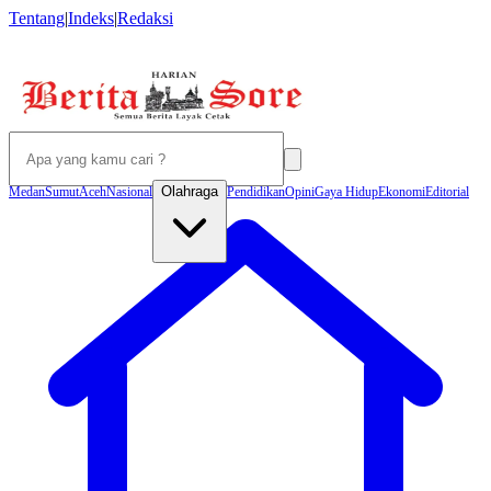
Tentang
|
Indeks
|
Redaksi
Olahraga
Medan
Sumut
Aceh
Nasional
Pendidikan
Opini
Gaya Hidup
Ekonomi
Editorial