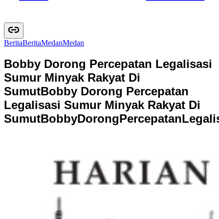
Berita
B
e
r
i
t
a
Medan
M
e
d
a
n
Bobby Dorong Percepatan Legalisasi
Sumur Minyak Rakyat Di
Sumut
Bobby Dorong Percepatan
Legalisasi Sumur Minyak Rakyat Di
Sumut
B
o
b
b
y
D
o
r
o
n
g
P
e
r
c
e
p
a
t
a
n
L
e
g
a
l
i