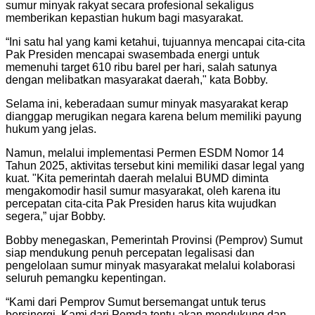
sumur minyak rakyat secara profesional sekaligus
memberikan kepastian hukum bagi masyarakat.
“Ini satu hal yang kami ketahui, tujuannya mencapai cita-cita
Pak Presiden mencapai swasembada energi untuk
memenuhi target 610 ribu barel per hari, salah satunya
dengan melibatkan masyarakat daerah," kata Bobby.
Selama ini, keberadaan sumur minyak masyarakat kerap
dianggap merugikan negara karena belum memiliki payung
hukum yang jelas.
Namun, melalui implementasi Permen ESDM Nomor 14
Tahun 2025, aktivitas tersebut kini memiliki dasar legal yang
kuat. "Kita pemerintah daerah melalui BUMD diminta
mengakomodir hasil sumur masyarakat, oleh karena itu
percepatan cita-cita Pak Presiden harus kita wujudkan
segera,” ujar Bobby.
Bobby menegaskan, Pemerintah Provinsi (Pemprov) Sumut
siap mendukung penuh percepatan legalisasi dan
pengelolaan sumur minyak masyarakat melalui kolaborasi
seluruh pemangku kepentingan.
“Kami dari Pemprov Sumut bersemangat untuk terus
bersinergi. Kami dari Pemda tentu akan mendukung dan