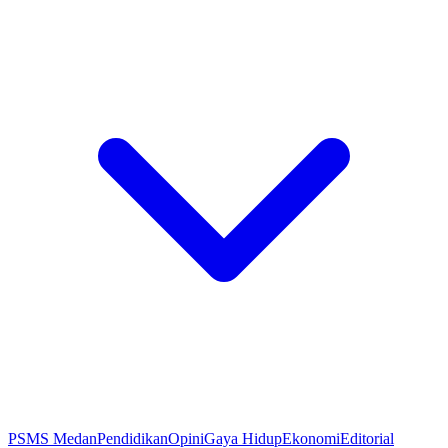
PSMS Medan
Pendidikan
Opini
Gaya Hidup
Ekonomi
Editorial