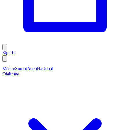
Sign In
Medan
Sumut
Aceh
Nasional
Olahraga