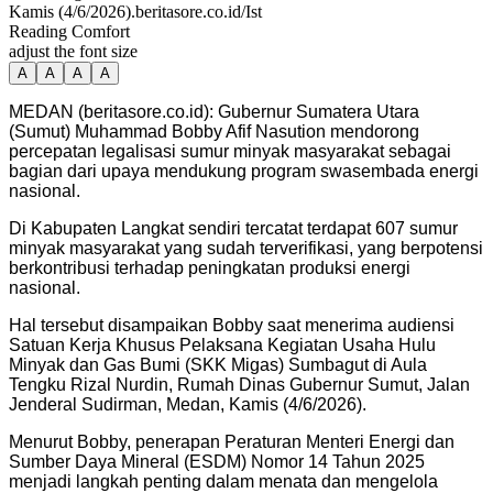
Kamis (4/6/2026).beritasore.co.id/Ist
Reading Comfort
adjust the font size
A
A
A
A
MEDAN (beritasore.co.id): Gubernur Sumatera Utara
(Sumut) Muhammad Bobby Afif Nasution mendorong
percepatan legalisasi sumur minyak masyarakat sebagai
bagian dari upaya mendukung program swasembada energi
nasional.
Di Kabupaten Langkat sendiri tercatat terdapat 607 sumur
minyak masyarakat yang sudah terverifikasi, yang berpotensi
berkontribusi terhadap peningkatan produksi energi
nasional.
Hal tersebut disampaikan Bobby saat menerima audiensi
Satuan Kerja Khusus Pelaksana Kegiatan Usaha Hulu
Minyak dan Gas Bumi (SKK Migas) Sumbagut di Aula
Tengku Rizal Nurdin, Rumah Dinas Gubernur Sumut, Jalan
Jenderal Sudirman, Medan, Kamis (4/6/2026).
Menurut Bobby, penerapan Peraturan Menteri Energi dan
Sumber Daya Mineral (ESDM) Nomor 14 Tahun 2025
menjadi langkah penting dalam menata dan mengelola