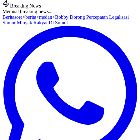
Breaking News
Memuat breaking news...
Beritasore
>
berita
>
medan
>
Bobby Dorong Percepatan Legalisasi
Sumur Minyak Rakyat Di Sumut