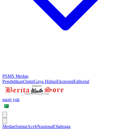
PSMS Medan
Pendidikan
Opini
Gaya Hidup
Ekonomi
Editorial
ngaji yuk
Medan
Sumut
Aceh
Nasional
Olahraga