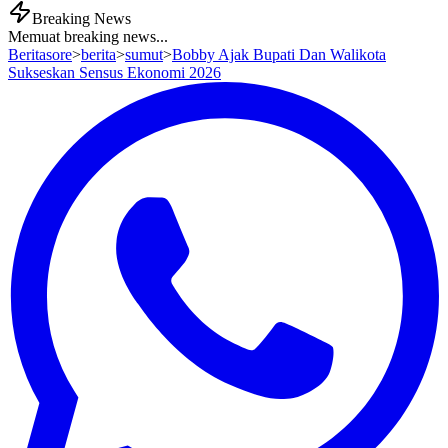
Breaking News
Memuat breaking news...
Beritasore
>
berita
>
sumut
>
Bobby Ajak Bupati Dan Walikota
Sukseskan Sensus Ekonomi 2026