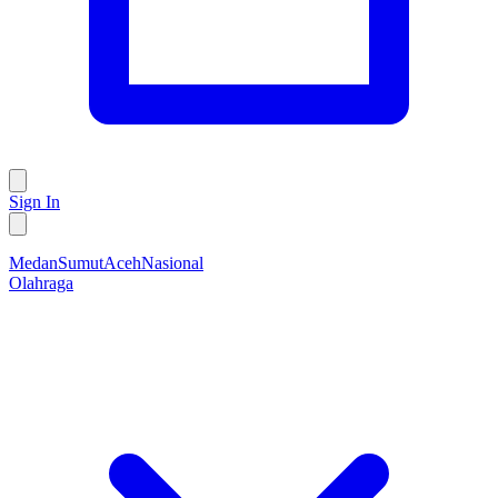
Sign In
Medan
Sumut
Aceh
Nasional
Olahraga