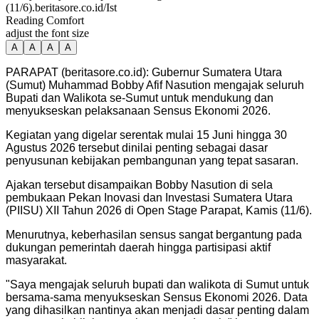
(11/6).beritasore.co.id/Ist
Reading Comfort
adjust the font size
A
A
A
A
PARAPAT (beritasore.co.id): Gubernur Sumatera Utara
(Sumut) Muhammad Bobby Afif Nasution mengajak seluruh
Bupati dan Walikota se-Sumut untuk mendukung dan
menyukseskan pelaksanaan Sensus Ekonomi 2026.
Kegiatan yang digelar serentak mulai 15 Juni hingga 30
Agustus 2026 tersebut dinilai penting sebagai dasar
penyusunan kebijakan pembangunan yang tepat sasaran.
Ajakan tersebut disampaikan Bobby Nasution di sela
pembukaan Pekan Inovasi dan Investasi Sumatera Utara
(PIISU) XII Tahun 2026 di Open Stage Parapat, Kamis (11/6).
Menurutnya, keberhasilan sensus sangat bergantung pada
dukungan pemerintah daerah hingga partisipasi aktif
masyarakat.
"Saya mengajak seluruh bupati dan walikota di Sumut untuk
bersama-sama menyukseskan Sensus Ekonomi 2026. Data
yang dihasilkan nantinya akan menjadi dasar penting dalam