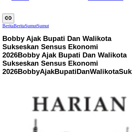
Berita
B
e
r
i
t
a
Sumut
S
u
m
u
t
Bobby Ajak Bupati Dan Walikota
Sukseskan Sensus Ekonomi
2026
Bobby Ajak Bupati Dan Walikota
Sukseskan Sensus Ekonomi
2026
B
o
b
b
y
A
j
a
k
B
u
p
a
t
i
D
a
n
W
a
l
i
k
o
t
a
S
u
k