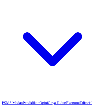
PSMS Medan
Pendidikan
Opini
Gaya Hidup
Ekonomi
Editorial