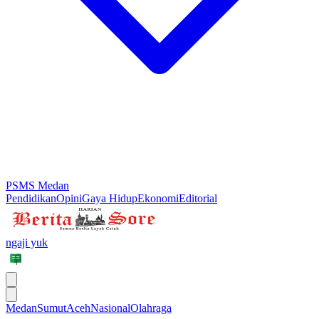
PSMS Medan
Pendidikan
Opini
Gaya Hidup
Ekonomi
Editorial
ngaji yuk
Medan
Sumut
Aceh
Nasional
Olahraga