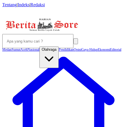
Tentang
|
Indeks
|
Redaksi
Olahraga
Medan
Sumut
Aceh
Nasional
Pendidikan
Opini
Gaya Hidup
Ekonomi
Editorial