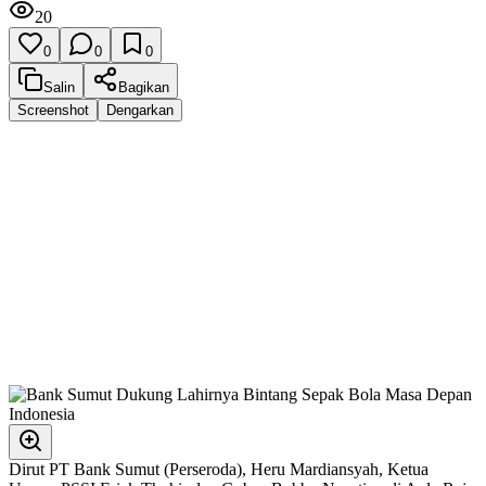
20
0
0
0
Salin
Bagikan
Screenshot
Dengarkan
Dirut PT Bank Sumut (Perseroda), Heru Mardiansyah, Ketua