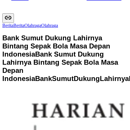
Berita
B
e
r
i
t
a
Olahraga
O
l
a
h
r
a
g
a
Bank Sumut Dukung Lahirnya
Bintang Sepak Bola Masa Depan
Indonesia
Bank Sumut Dukung
Lahirnya Bintang Sepak Bola Masa
Depan
Indonesia
B
a
n
k
S
u
m
u
t
D
u
k
u
n
g
L
a
h
i
r
n
y
a