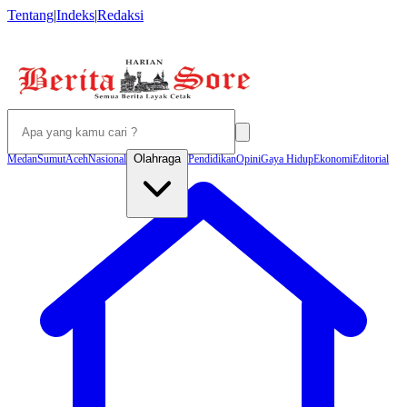
Tentang
|
Indeks
|
Redaksi
Olahraga
Medan
Sumut
Aceh
Nasional
Pendidikan
Opini
Gaya Hidup
Ekonomi
Editorial