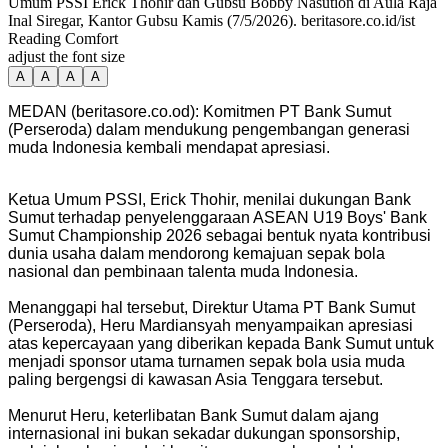
Umum PSSI Erick Thohir dan Gubsu Bobby Nasution di Aula Raja
Inal Siregar, Kantor Gubsu Kamis (7/5/2026). beritasore.co.id/ist
Reading Comfort
adjust the font size
A
A
A
A
MEDAN (beritasore.co.od): Komitmen PT Bank Sumut
(Perseroda) dalam mendukung pengembangan generasi
muda Indonesia kembali mendapat apresiasi.
Ketua Umum PSSI, Erick Thohir, menilai dukungan Bank
Sumut terhadap penyelenggaraan ASEAN U19 Boys' Bank
Sumut Championship 2026 sebagai bentuk nyata kontribusi
dunia usaha dalam mendorong kemajuan sepak bola
nasional dan pembinaan talenta muda Indonesia.
Menanggapi hal tersebut, Direktur Utama PT Bank Sumut
(Perseroda), Heru Mardiansyah menyampaikan apresiasi
atas kepercayaan yang diberikan kepada Bank Sumut untuk
menjadi sponsor utama turnamen sepak bola usia muda
paling bergengsi di kawasan Asia Tenggara tersebut.
Menurut Heru, keterlibatan Bank Sumut dalam ajang
internasional ini bukan sekadar dukungan sponsorship,