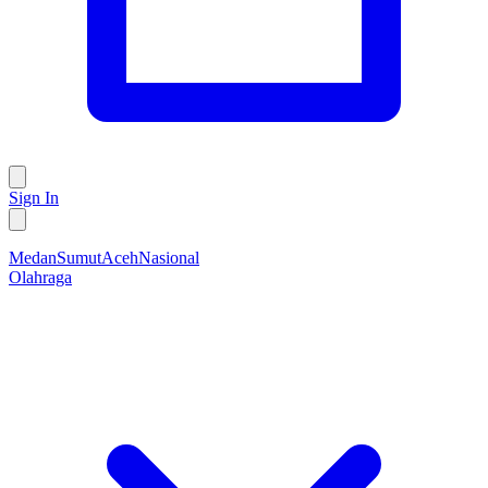
Sign In
Medan
Sumut
Aceh
Nasional
Olahraga