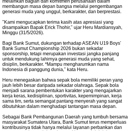
melainkan bagian dari komitmen perusahaan dalam
membangun masa depan bangsa melalui pengembangan
generasi muda yang unggul, berkarakter, dan berprestasi.
"Kami mengucapkan terima kasih atas apresiasi yang
disampaikan Bapak Erick Thohir," ujar Heru Mardiansyah,
Minggu (31/5/2026).
Bagi Bank Sumut, dukungan terhadap ASEAN U19 Boys'
Bank Sumut Championship 2026 bukan sekadar
sponsorship, tetapi merupakan investasi jangka panjang
untuk mendukung lahirnya generasi muda yang sehat,
disiplin, berkarakter. *Mampu mengharumkan nama
Indonesia di panggung dunia," kata Heru.
Heru menegaskan bahwa sepak bola memiliki peran yang
jauh lebih besar daripada sekadar olahraga. Sepak bola
menjadi sarana pembentukan karakter yang mengajarkan
kerja keras, kedisiplinan, sportivitas, kepemimpinan, kerja
sama tim, serta semangat pantang menyerah yang sangat
dibutuhkan dalam menghadapi tantangan masa depan.
Sebagai Bank Pembangunan Daerah yang tumbuh bersama
masyarakat Sumatera Utara, Bank Sumut terus memperluas
kontribusinya tidak hanya melalui layanan perbankan dan