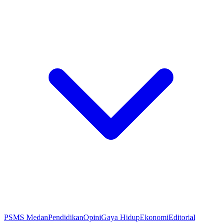
PSMS Medan
Pendidikan
Opini
Gaya Hidup
Ekonomi
Editorial