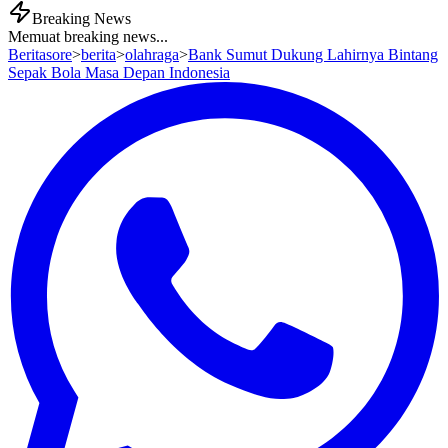
Breaking News
Memuat breaking news...
Beritasore
>
berita
>
olahraga
>
Bank Sumut Dukung Lahirnya Bintang
Sepak Bola Masa Depan Indonesia