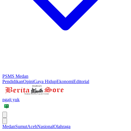
PSMS Medan
Pendidikan
Opini
Gaya Hidup
Ekonomi
Editorial
ngaji yuk
Medan
Sumut
Aceh
Nasional
Olahraga