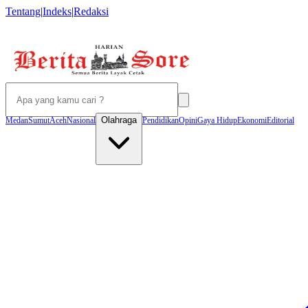
Tentang
|
Indeks
|
Redaksi
Olahraga
Medan
Sumut
Aceh
Nasional
Pendidikan
Opini
Gaya Hidup
Ekonomi
Editorial