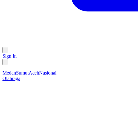
Sign In
Medan
Sumut
Aceh
Nasional
Olahraga