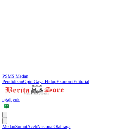
PSMS Medan
Pendidikan
Opini
Gaya Hidup
Ekonomi
Editorial
ngaji yuk
Medan
Sumut
Aceh
Nasional
Olahraga