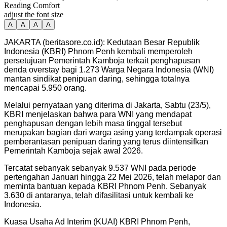
Reading Comfort
adjust the font size
A
A
A
A
JAKARTA (beritasore.co.id): Kedutaan Besar Republik
Indonesia (KBRI) Phnom Penh kembali memperoleh
persetujuan Pemerintah Kamboja terkait penghapusan
denda overstay bagi 1.273 Warga Negara Indonesia (WNI)
mantan sindikat penipuan daring, sehingga totalnya
mencapai 5.950 orang.
Melalui pernyataan yang diterima di Jakarta, Sabtu (23/5),
KBRI menjelaskan bahwa para WNI yang mendapat
penghapusan dengan lebih masa tinggal tersebut
merupakan bagian dari warga asing yang terdampak operasi
pemberantasan penipuan daring yang terus diintensifkan
Pemerintah Kamboja sejak awal 2026.
Tercatat sebanyak sebanyak 9.537 WNI pada periode
pertengahan Januari hingga 22 Mei 2026, telah melapor dan
meminta bantuan kepada KBRI Phnom Penh. Sebanyak
3.630 di antaranya, telah difasilitasi untuk kembali ke
Indonesia.
Kuasa Usaha Ad Interim (KUAI) KBRI Phnom Penh,