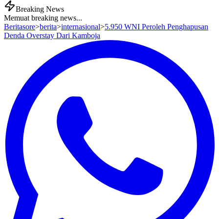
Breaking News
Memuat breaking news...
Beritasore
>
berita
>
internasional
>
5.950 WNI Peroleh Penghapusan
Denda Overstay Dari Kamboja