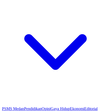
PSMS Medan
Pendidikan
Opini
Gaya Hidup
Ekonomi
Editorial