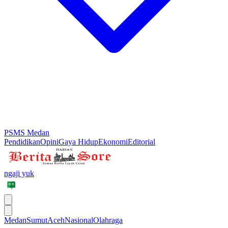
PSMS Medan
Pendidikan
Opini
Gaya Hidup
Ekonomi
Editorial
ngaji yuk
Medan
Sumut
Aceh
Nasional
Olahraga