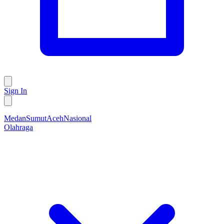
Sign In
Medan
Sumut
Aceh
Nasional
Olahraga