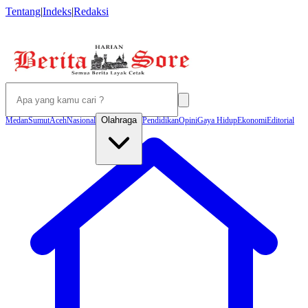
Tentang
|
Indeks
|
Redaksi
Olahraga
Medan
Sumut
Aceh
Nasional
Pendidikan
Opini
Gaya Hidup
Ekonomi
Editorial