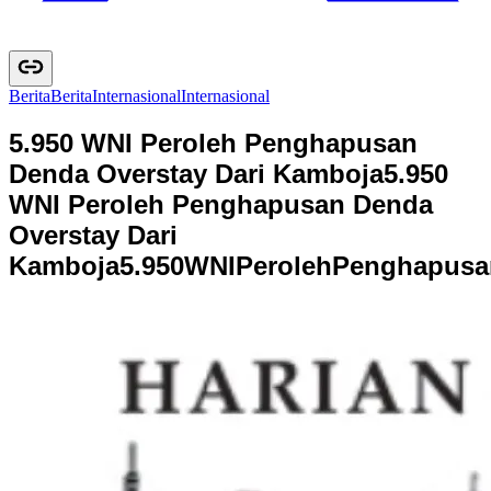
Berita
B
e
r
i
t
a
Internasional
I
n
t
e
r
n
a
s
i
o
n
a
l
5.950 WNI Peroleh Penghapusan
Denda Overstay Dari Kamboja
5.950
WNI Peroleh Penghapusan Denda
Overstay Dari
Kamboja
5
.
9
5
0
W
N
I
P
e
r
o
l
e
h
P
e
n
g
h
a
p
u
s
a