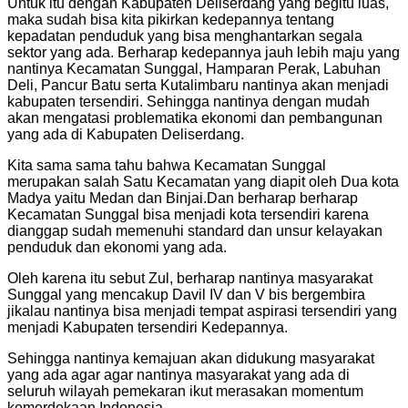
Untuk itu dengan Kabupaten Deliserdang yang begitu luas,
maka sudah bisa kita pikirkan kedepannya tentang
kepadatan penduduk yang bisa menghantarkan segala
sektor yang ada. Berharap kedepannya jauh lebih maju yang
nantinya Kecamatan Sunggal, Hamparan Perak, Labuhan
Deli, Pancur Batu serta Kutalimbaru nantinya akan menjadi
kabupaten tersendiri. Sehingga nantinya dengan mudah
akan mengatasi problematika ekonomi dan pembangunan
yang ada di Kabupaten Deliserdang.
Kita sama sama tahu bahwa Kecamatan Sunggal
merupakan salah Satu Kecamatan yang diapit oleh Dua kota
Madya yaitu Medan dan Binjai.Dan berharap berharap
Kecamatan Sunggal bisa menjadi kota tersendiri karena
dianggap sudah memenuhi standard dan unsur kelayakan
penduduk dan ekonomi yang ada.
Oleh karena itu sebut Zul, berharap nantinya masyarakat
Sunggal yang mencakup Davil IV dan V bis bergembira
jikalau nantinya bisa menjadi tempat aspirasi tersendiri yang
menjadi Kabupaten tersendiri Kedepannya.
Sehingga nantinya kemajuan akan didukung masyarakat
yang ada agar agar nantinya masyarakat yang ada di
seluruh wilayah pemekaran ikut merasakan momentum
kemerdekaan Indonesia.