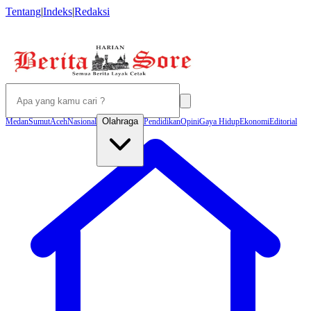
Tentang
|
Indeks
|
Redaksi
Olahraga
Medan
Sumut
Aceh
Nasional
Pendidikan
Opini
Gaya Hidup
Ekonomi
Editorial