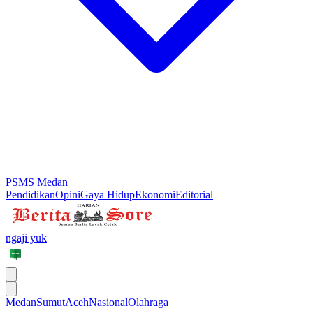
PSMS Medan
Pendidikan
Opini
Gaya Hidup
Ekonomi
Editorial
ngaji yuk
Medan
Sumut
Aceh
Nasional
Olahraga