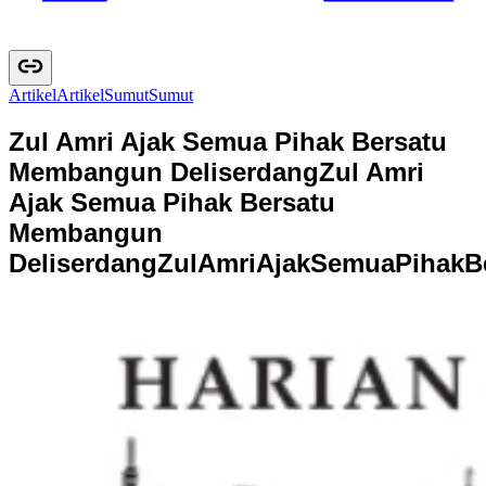
Artikel
A
r
t
i
k
e
l
Sumut
S
u
m
u
t
Zul Amri Ajak Semua Pihak Bersatu
Membangun Deliserdang
Zul Amri
Ajak Semua Pihak Bersatu
Membangun
Deliserdang
Z
u
l
A
m
r
i
A
j
a
k
S
e
m
u
a
P
i
h
a
k
B