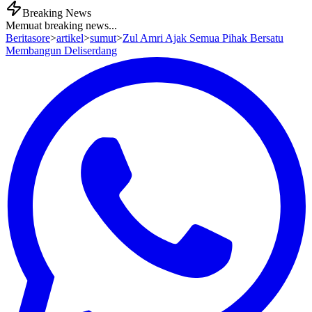
Breaking News
Memuat breaking news...
Beritasore
>
artikel
>
sumut
>
Zul Amri Ajak Semua Pihak Bersatu
Membangun Deliserdang