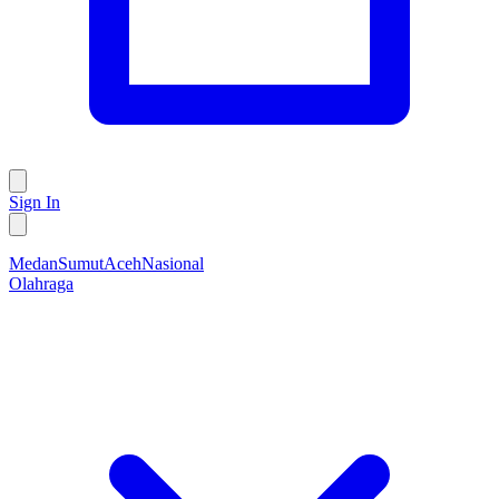
Sign In
Medan
Sumut
Aceh
Nasional
Olahraga