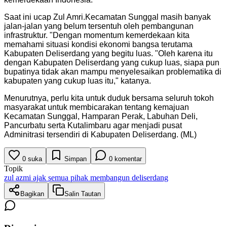
Saat ini ucap Zul Amri.Kecamatan Sunggal masih banyak
jalan-jalan yang belum tersentuh oleh pembangunan
infrastruktur. "Dengan momentum kemerdekaan kita
memahami situasi kondisi ekonomi bangsa terutama
Kabupaten Deliserdang yang begitu luas. "Oleh karena itu
dengan Kabupaten Deliserdang yang cukup luas, siapa pun
bupatinya tidak akan mampu menyelesaikan problematika di
kabupaten yang cukup luas itu," katanya.
Menurutnya, perlu kita untuk duduk bersama seluruh tokoh
masyarakat untuk membicarakan tentang kemajuan
Kecamatan Sunggal, Hamparan Perak, Labuhan Deli,
Pancurbatu serta Kutalimbaru agar menjadi pusat
Adminitrasi tersendiri di Kabupaten Deliserdang. (ML)
0
suka
Simpan
0
komentar
Topik
zul azmi ajak semua pihak membangun deliserdang
Bagikan
Salin Tautan