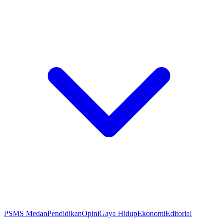
PSMS Medan
Pendidikan
Opini
Gaya Hidup
Ekonomi
Editorial