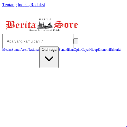
Tentang
|
Indeks
|
Redaksi
Olahraga
Medan
Sumut
Aceh
Nasional
Pendidikan
Opini
Gaya Hidup
Ekonomi
Editorial