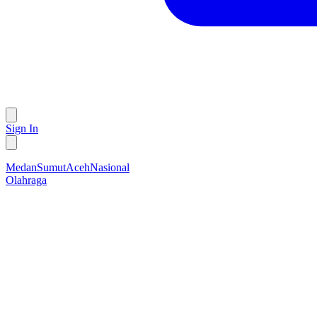
Sign In
Medan
Sumut
Aceh
Nasional
Olahraga