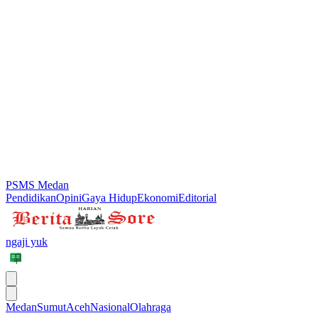
PSMS Medan
Pendidikan
Opini
Gaya Hidup
Ekonomi
Editorial
ngaji yuk
Medan
Sumut
Aceh
Nasional
Olahraga