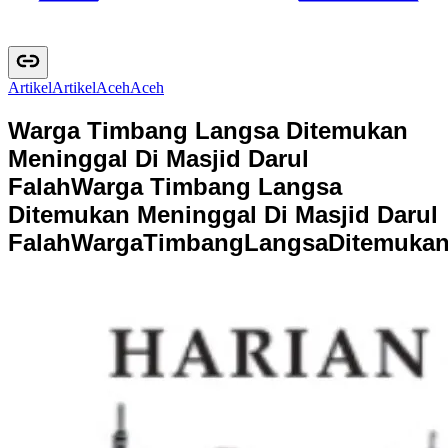
Artikel
A
r
t
i
k
e
l
Aceh
A
c
e
h
Warga Timbang Langsa Ditemukan
Meninggal Di Masjid Darul
Falah
Warga Timbang Langsa
Ditemukan Meninggal Di Masjid Darul
Falah
W
a
r
g
a
T
i
m
b
a
n
g
L
a
n
g
s
a
D
i
t
e
m
u
k
a