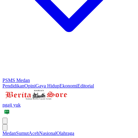
PSMS Medan
Pendidikan
Opini
Gaya Hidup
Ekonomi
Editorial
ngaji yuk
Medan
Sumut
Aceh
Nasional
Olahraga