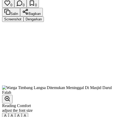
0
0
0
Salin
Bagikan
Screenshot
Dengarkan
Reading Comfort
adjust the font size
A
A
A
A