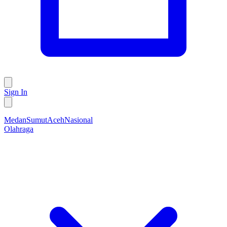
Sign In
Medan
Sumut
Aceh
Nasional
Olahraga