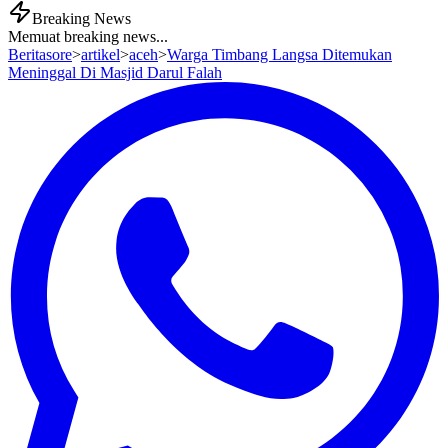
Breaking News
Memuat breaking news...
Beritasore
>
artikel
>
aceh
>
Warga Timbang Langsa Ditemukan
Meninggal Di Masjid Darul Falah