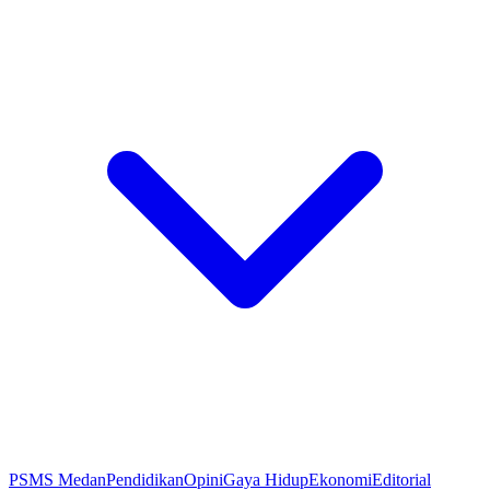
PSMS Medan
Pendidikan
Opini
Gaya Hidup
Ekonomi
Editorial