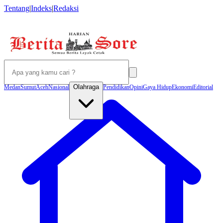
Tentang
|
Indeks
|
Redaksi
Olahraga
Medan
Sumut
Aceh
Nasional
Pendidikan
Opini
Gaya Hidup
Ekonomi
Editorial