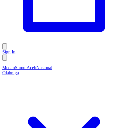
Sign In
Medan
Sumut
Aceh
Nasional
Olahraga