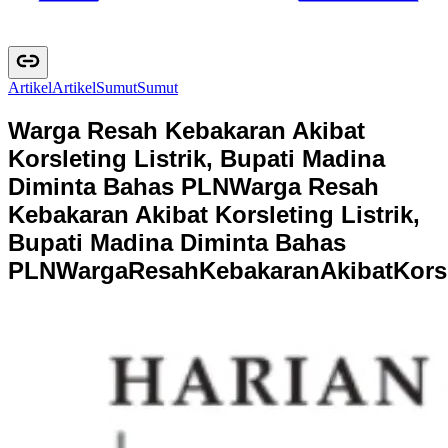
Artikel
A
r
t
i
k
e
l
Sumut
S
u
m
u
t
Warga Resah Kebakaran Akibat
Korsleting Listrik, Bupati Madina
Diminta Bahas PLN
Warga Resah
Kebakaran Akibat Korsleting Listrik,
Bupati Madina Diminta Bahas
PLN
W
a
r
g
a
R
e
s
a
h
K
e
b
a
k
a
r
a
n
A
k
i
b
a
t
K
o
r
s