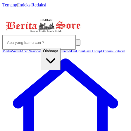
Tentang
|
Indeks
|
Redaksi
Olahraga
Medan
Sumut
Aceh
Nasional
Pendidikan
Opini
Gaya Hidup
Ekonomi
Editorial