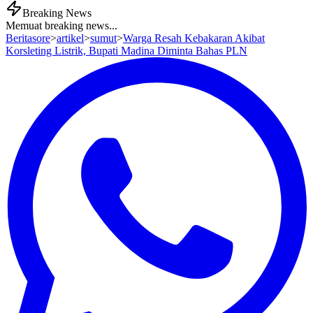
Breaking News
Memuat breaking news...
Beritasore
>
artikel
>
sumut
>
Warga Resah Kebakaran Akibat
Korsleting Listrik, Bupati Madina Diminta Bahas PLN