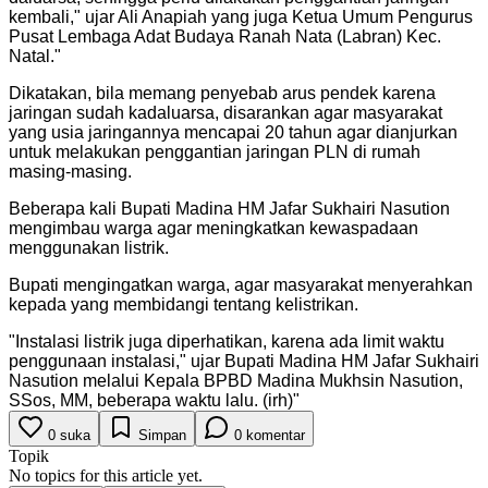
kembali," ujar Ali Anapiah yang juga Ketua Umum Pengurus
Pusat Lembaga Adat Budaya Ranah Nata (Labran) Kec.
Natal.
"
Dikatakan, bila memang penyebab arus pendek karena
jaringan sudah kadaluarsa, disarankan agar masyarakat
yang usia jaringannya mencapai 20 tahun agar dianjurkan
untuk melakukan penggantian jaringan PLN di rumah
masing-masing.
Beberapa kali Bupati Madina HM Jafar Sukhairi Nasution
mengimbau warga agar meningkatkan kewaspadaan
menggunakan listrik.
Bupati mengingatkan warga, agar masyarakat menyerahkan
kepada yang membidangi tentang kelistrikan.
"
Instalasi listrik juga diperhatikan, karena ada limit waktu
penggunaan instalasi," ujar Bupati Madina HM Jafar Sukhairi
Nasution melalui Kepala BPBD Madina Mukhsin Nasution,
SSos, MM, beberapa waktu lalu. (irh)
"
0
suka
Simpan
0
komentar
Topik
No topics for this article yet.