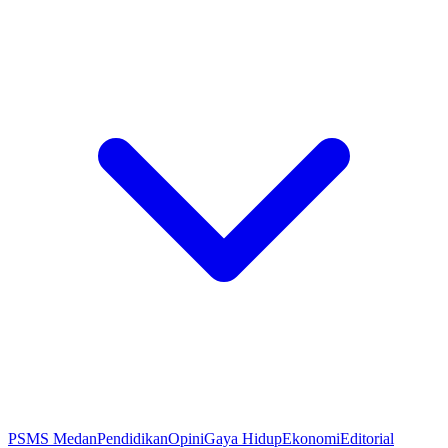
PSMS Medan
Pendidikan
Opini
Gaya Hidup
Ekonomi
Editorial