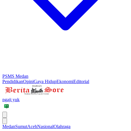
PSMS Medan
Pendidikan
Opini
Gaya Hidup
Ekonomi
Editorial
ngaji yuk
Medan
Sumut
Aceh
Nasional
Olahraga