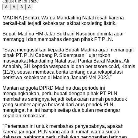
adjust the font size
A
A
A
A
MADINA (Berita): Warga Mandailing Natal resah karena
berkali-kali terjadi kebakaran akibat korsleting listrik.
Bupati Madina HM Jafar Sukhairi Nasution diminta agar
memanggil dan membahas dengan pihak PT PLN.
"
Saya mengusulkan kepada Bupati Madina agar memanggil
pihak PT. PLN Cabang P. Sidempuan," ujar tokoh
masyarakat Mandailing Natal asal Pantai Barat Madina Ali
Anapiah, SH kepada waspada.id dan beritasore.co.id, Kamis
(11/5), seusai membaca berita tentang data rekapitulasi
peristiwa kebakaran di Madina Januari-Mei 2023.
"
Mantan anggota DPRD Madina dua periode ini
mengungkapkan, perlu bupati dengan pihak PT PLN
membahas seringnya terjadi kebakaran rumah penduduk
yang sumber apinya berasal dari arus pendek PLN,
mengingat hal ini hampir setiap dua bulan mendengar
kejadian kebakaran.
"
Pertemuan ini untuk membahas penyebabnya, apakah
karena jaringan PLN yang ada di rumah warga sudah
daluarsa, sehingga perlu dilakukan penggantian jaringan