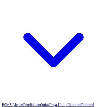
PSMS Medan
Pendidikan
Opini
Gaya Hidup
Ekonomi
Editorial