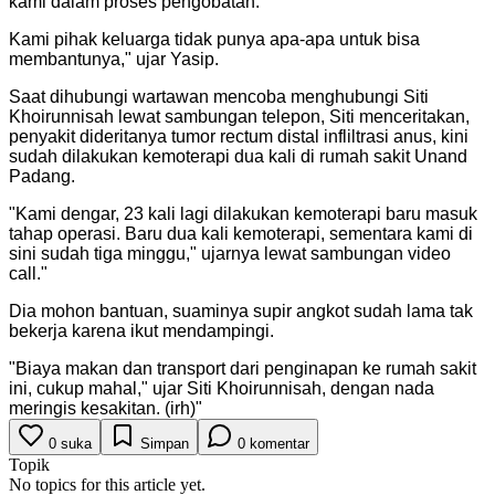
kami dalam proses pengobatan.
"
Kami pihak keluarga tidak punya apa-apa untuk bisa
membantunya," ujar Yasip.
Saat dihubungi wartawan mencoba menghubungi Siti
Khoirunnisah lewat sambungan telepon, Siti menceritakan,
penyakit dideritanya tumor rectum distal infliltrasi anus, kini
sudah dilakukan kemoterapi dua kali di rumah sakit Unand
Padang.
"
Kami dengar, 23 kali lagi dilakukan kemoterapi baru masuk
tahap operasi. Baru dua kali kemoterapi, sementara kami di
sini sudah tiga minggu," ujarnya lewat sambungan video
call.
"
Dia mohon bantuan, suaminya supir angkot sudah lama tak
bekerja karena ikut mendampingi.
"
Biaya makan dan transport dari penginapan ke rumah sakit
ini, cukup mahal," ujar Siti Khoirunnisah, dengan nada
meringis kesakitan. (irh)
"
0
suka
Simpan
0
komentar
Topik
No topics for this article yet.