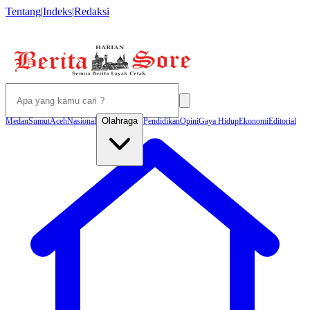
Tentang
|
Indeks
|
Redaksi
Olahraga
Medan
Sumut
Aceh
Nasional
Pendidikan
Opini
Gaya Hidup
Ekonomi
Editorial