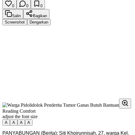
0
0
0
Salin
Bagikan
Screenshot
Dengarkan
Reading Comfort
adjust the font size
A
A
A
A
PANYABUNGAN (Berita): Siti Khoirunnisah, 27, warga Kel.