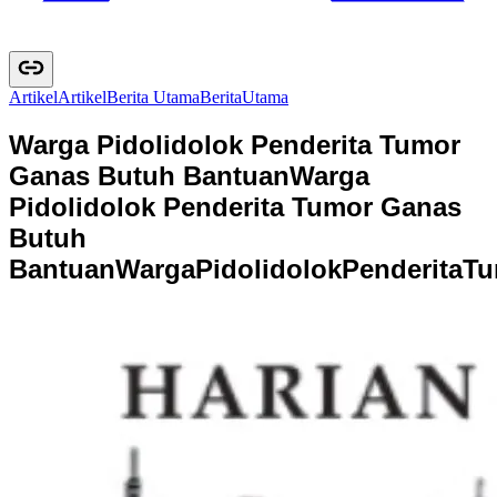
Artikel
A
r
t
i
k
e
l
Berita Utama
B
e
r
i
t
a
U
t
a
m
a
Warga Pidolidolok Penderita Tumor
Ganas Butuh Bantuan
Warga
Pidolidolok Penderita Tumor Ganas
Butuh
Bantuan
W
a
r
g
a
P
i
d
o
l
i
d
o
l
o
k
P
e
n
d
e
r
i
t
a
T
u