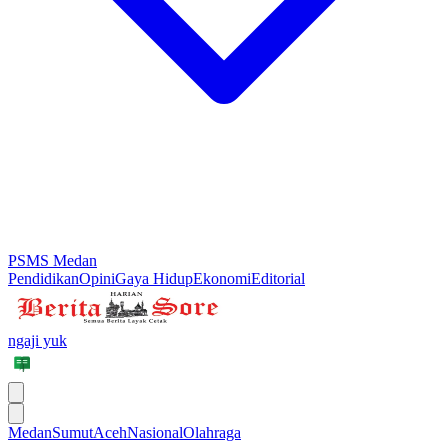
PSMS Medan
Pendidikan
Opini
Gaya Hidup
Ekonomi
Editorial
ngaji yuk
Medan
Sumut
Aceh
Nasional
Olahraga