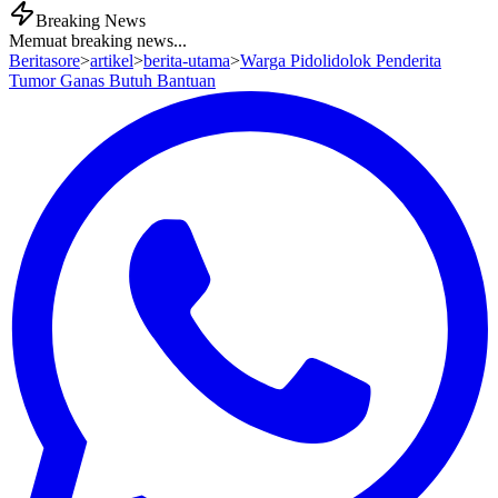
Breaking News
Memuat breaking news...
Beritasore
>
artikel
>
berita-utama
>
Warga Pidolidolok Penderita
Tumor Ganas Butuh Bantuan