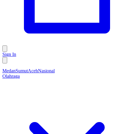
Sign In
Medan
Sumut
Aceh
Nasional
Olahraga