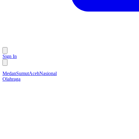
Sign In
Medan
Sumut
Aceh
Nasional
Olahraga