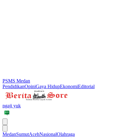
PSMS Medan
Pendidikan
Opini
Gaya Hidup
Ekonomi
Editorial
ngaji yuk
Medan
Sumut
Aceh
Nasional
Olahraga