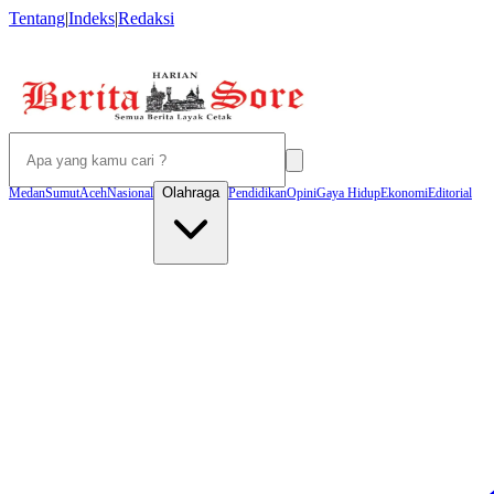
Tentang
|
Indeks
|
Redaksi
Olahraga
Medan
Sumut
Aceh
Nasional
Pendidikan
Opini
Gaya Hidup
Ekonomi
Editorial