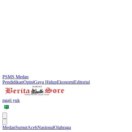
PSMS Medan
Pendidikan
Opini
Gaya Hidup
Ekonomi
Editorial
ngaji yuk
Medan
Sumut
Aceh
Nasional
Olahraga