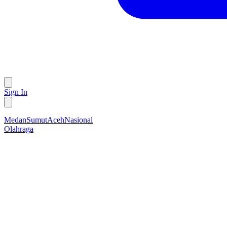
Sign In
Medan
Sumut
Aceh
Nasional
Olahraga