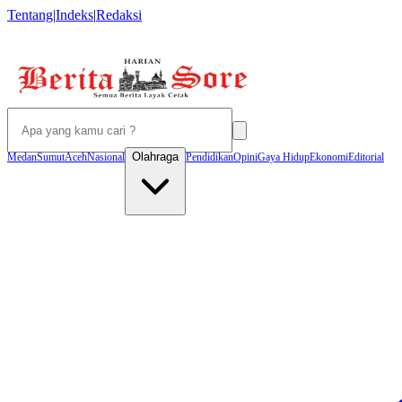
Tentang
|
Indeks
|
Redaksi
Olahraga
Medan
Sumut
Aceh
Nasional
Pendidikan
Opini
Gaya Hidup
Ekonomi
Editorial